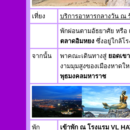
เที่ยง
บริการอาหารกลางวัน ณ ร
พักผ่อนตามอัธยาศัย หรือ
ตลาดอิมหยง
ซึ่งอยู่ใกล้โ
จากนั้น
พาคณะเดินทางสู่
ยอดเขา
งามมุมสูงของเมืองหาดให
พุธมงคลมหาราช
พัก
เข้าพัก ณ โรงแรม VL H