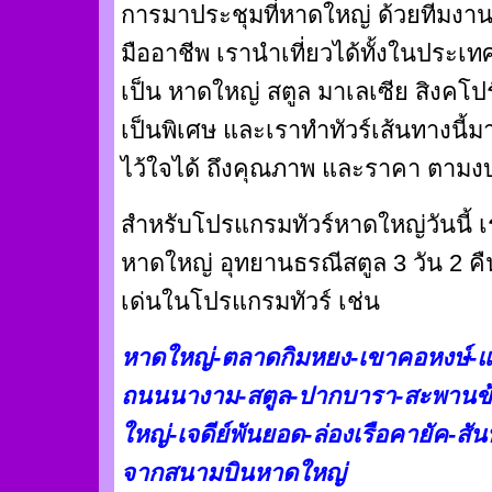
การมาประชุมที่หาดใหญ่ ด้วยทีมงานน
มืออาชีพ เรานำเที่ยวได้ทั้งในประเท
เป็น หาดใหญ่ สตูล มาเลเซีย สิงคโ
เป็นพิเศษ และเราทำทัวร์เส้นทางนี้
ไว้ใจได้ ถึงคุณภาพ และราคา ตา
สำหรับโปรแกรมทัวร์หาดใหญ่วันนี้ 
หาดใหญ่ อุทยานธรณีสตูล 3 วัน 2 คืน
เด่นในโปรแกรมทัวร์ เช่น
หาดใหญ่-ตลาดกิมหยง-เขาคอหงษ์-แ
ถนนนางาม-สตูล-ปากบารา-สะพานข้
ใหญ่-เจดีย์พันยอด-ล่องเรือคายัค-สัน
จากสนามบินหาดใหญ่