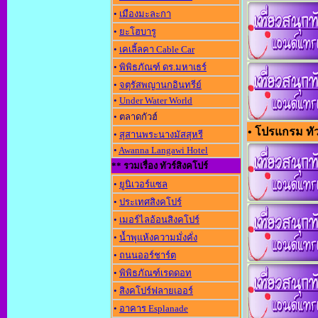
•
เมืองมะละกา
•
ยะโฮบารู
•
เคเลิ้ลคา Cable Car
•
พิพิธภัณฑ์ ดร.มหาเธร์
•
จตุรัสพญานกอินทรีย์
•
Under Water World
• ตลาดกัวฮ์
• โปรแกรม ทัวร
•
สุสานพระนางมัสสุหรี
•
Awanna Langawi Hotel
** รวมเรื่อง ทัวร์สิงคโปร์
•
ยูนิเวอร์แซล
•
ประเทศสิงคโปร์
•
เมอร์ไลอ้อนสิงคโปร์
•
น้ำพุแห้งความมั่งคั่ง
•
ถนนออร์ชาร์ต
•
พิพิธภัณฑ์เรดดอท
•
สิงคโปร์ฟลายเออร์
•
อาคาร Esplanade