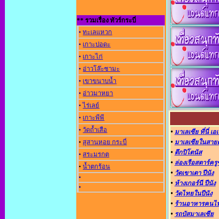
** รวมเรื่อง ทัวร์กระบี่
•
ทะเลแหวก
•
เกาะปอดะ
•
เกาะไก่
•
อ่าวโล๊ะซามะ
•
เขาขนาบน้ำ
•
อ่าวมาหยา
•
ไร่เลย์
•
เกาะพีพี
•
วัดถ้ำเสือ
•
มาเลเซีย ที่นี่ เอ
•
สุสานหอย กระบี่
•
มาเลเซียในสาย
•
ตึกปิโตนัส
•
สระมรกต
•
ล่องเรือสตาร์ครู
•
น้ำตกร้อน
•
วัดเขาเตา ปีนัง
•
•
ห้างเกอร์นี ปีนัง
•
•
วัดไทยในปีนัง
•
ร้านอาหารคนไ
•
รถบัสมาเลเซีย