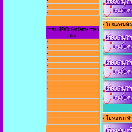
•
•
•
• โปรแกรมทัวร
** จองที่พักในจังหวัดตรัง (ราคา
ถูก)
•
•
•
•
•
•
•
•
•
• โปรแกรม ทัว