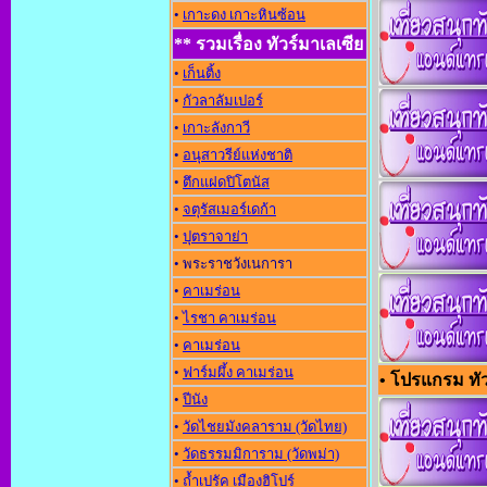
•
เกาะดง เกาะหินซ้อน
** รวมเรื่อง ทัวร์มาเลเซีย
•
เก็นติ้ง
•
กัวลาลัมเปอร์
•
เกาะลังกาวี
•
อนุสาวรีย์แห่งชาติ
•
ตึกแฝดปิโตนัส
•
จตุรัสเมอร์เดก้า
•
ปุตราจาย่า
• พระราชวังเนการา
•
คาเมร่อน
•
ไรชา คาเมร่อน
•
คาเมร่อน
•
ฟาร์มผึ้ง คาเมร่อน
• โปรแกรม ทัวร
•
ปีนัง
•
วัดไชยมังคลาราม (วัดไทย)
•
วัดธรรมมิการาม (วัดพม่า)
•
ถ้ำเปรัค เมืองฮิโปร์