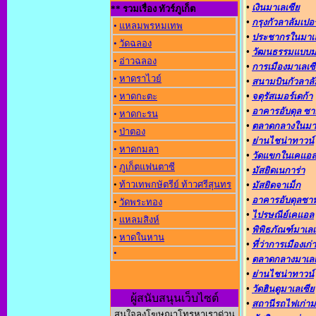
•
เงินมาเลเซีย
** รวมเรื่อง ทัวร์ภูเก็ต
•
กรุงกัวลาลัมเปอร
•
แหลมพรหมเทพ
•
ประชากรในมาเล
•
วัดฉลอง
•
วัฒนธรรมแบบมา
•
อ่าวฉลอง
•
การเมืองมาเลเซ
•
หาดราไวย์
•
สนามบินกัวลาลั
•
หาดกะตะ
•
จตุรัสเมอร์เดก้า
•
อาคารอับดุล ซ
•
หาดกะรน
•
ตลาดกลางในมาเ
•
ป่าตอง
•
ย่านไชน่าทาวน์
•
หาดกมลา
•
วัดแขกในเคแอ
•
ภูเก็ตแฟนตาซี
•
มัสยิดเนการ่า
•
ท้าวเทพกษัตรีย์ ท้าวศรีสุนทร
•
มัสยิดจาเม็ก
•
อาคารอับดุลซา
•
วัดพระทอง
•
ไปรษณีย์เคแอล
•
แหลมสิงห์
•
พิพิธภัณฑ์มาเลเ
•
หาดในหาน
•
ที่ว่าการเมืองเก่า
•
•
ตลาดกลางมาเลเ
•
ย่านไชน่าทาวน์
•
วัดฮินดูมาเลเซีย
ผู้สนับสนุนเว็บไซต์
•
สถานีรถไฟเก่าม
สนใจลงโฆษณาโทรหาเราด่วน