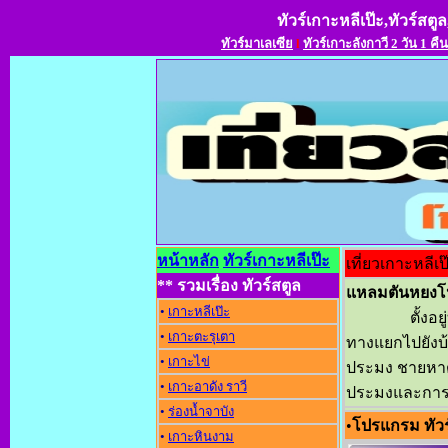
ทัวร์เกาะหลีเป๊ะ,ทัวร์สตูล
ทัวร์มาเลเซีย
l
ทัวร์เกาะลังกาวี 2 วัน 1 คืน
หน้าหลัก
ทัวร์เกาะหลีเป๊ะ
เที่ยวเกาะหลีเป
** รวมเรื่อง ทัวร์สตูล
แหลมตันหยง
•
เกาะหลีเป๊ะ
ตั้งอยู่
•
เกาะตะรุเตา
ทางแยกไปยังบ้
•
เกาะไข่
ประมง ชายหาด
•
เกาะอาดัง ราวี
ประมงและการ
•
ร่องน้ำจาบัง
•
โปรแกรม ทัวร
•
เกาะหินงาม