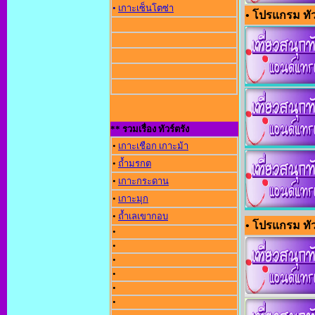
•
เกาะเซ็นโตซ่า
• โปรแกรม ทัว
** รวมเรื่อง ทัวร์ตรัง
•
เกาะเชือก เกาะม้า
•
ถ้ำมรกต
•
เกาะกระดาน
•
เกาะมุก
•
ถ้ำเลเขากอบ
• โปรแกรม ทัวร์
•
•
•
•
•
•