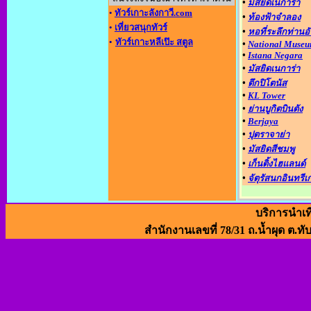
•
มัสยิดเนการ่า
•
ทัวร์เกาะลังกาวี.com
•
ท้องฟ้าจำลอง
•
เที่ยวสนุกทัวร์
•
หอที่ระลึกท่านอ
•
ทัวร์เกาะหลีเป๊ะ สตูล
•
National Muse
•
Istana Negara
•
มัสยิดเนการ่า
•
ตึกปิโตนัส
•
KL Tower
•
ย่านบูกิตบินตัง
•
Berjaya
•
ปุตราจาย่า
•
มัสยิดสีชมพู
•
เก็นติ้งไฮแลนด์
•
จัตุรัสนกอินทรีเ
บริการนำเท
สำนักงานเลขที่ 78/31 ถ.น้ำผุด ต.ทั