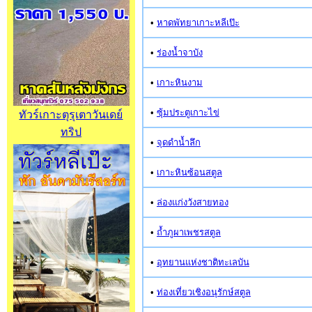
•
หาดพัทยาเกาะหลีเป๊ะ
•
ร่องน้ำจาบัง
•
เกาะหินงาม
•
ซุ้มประตูเกาะไข่
ทัวร์เกาะตุรุเตาวันเดย์
ทริป
•
จุดดำน้ำลึก
•
เกาะหินซ้อนสตูล
•
ล่องแก่งวังสายทอง
•
ถ้ำภูผาเพชรสตูล
•
อุทยานแห่งชาติทะเลบัน
•
ท่องเที่ยวเชิงอนุรักษ์สตูล