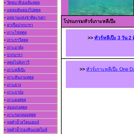
•
วัดชนาธิปเฉลิมสตูล
•
แหลมตันหยงโปสตูล
•
อุทยานแห่งชาติตะรุเตา
โปรแกรมทัวร์เกาะหลีเป๊ะ
•
ท่าเรือปากบารา
•
เกาะไข่สตูล
>>
ทัวร์หลีเป๊ะ 3 วัน 2 
•
เกาะราวีสตูล
•
เกาะอาดัง
•
ปากบารา
•
สตูลไปลังกาวี
>>
ทัวร์เกาะหลีเป๊ะ One D
•
เกาะหลีเป๊ะ
•
เกาะหินงามสตูล
•
เกาะยาง
•
เกาะจาบัง
•
เกาะดงสตูล
•
ล่องแก่งสตูล
•
เกาะรอกลอยสตูล
•
จุดดำน้ำสโตนเฮนจ์
•
จุดดำน้ำกองหินแปดไมล์