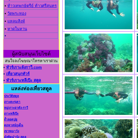
•
ท้าวเทพกษัตรีย์ ท้าวศรีสุนทร
•
วัดพระทอง
•
แหลมสิงห์
•
หาดในหาน
•
ผู้สนับสนุนเว็บไซต์
สนใจลงโฆษณาโทรหาเราด่วน
•
ทัวร์เกาะลังกาวี.com
•
เที่ยวสนุกทัวร์
•
ทัวร์เกาะหลีเป๊ะ สตูล
แหล่งท่องเที่ยวสตูล
ประวัติสตูล
เกาะตะรุเตา
หมู่เกาะอาดัง-ราวี
เกาะหลีเป๊ะ
ถ้ำลอดปูยู
คฤหาสน์กูเด็น
เขาพญาวัง
มัสยิดมำบัง สตูล