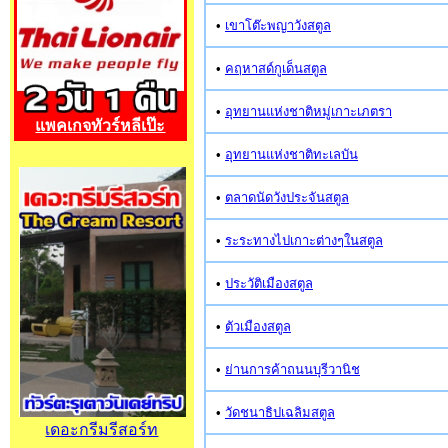
•
เขาโต๊ะพญาวังสตูล
•
คฤหาสด์กูเด็นสตูล
•
อุทยานแห่งชาติหมู่เกาะเภตรา
แพคเกจทัวร์หลีเป๊ะ
•
อุทยานแห่งชาติทะเลบัน
•
ตลาดนัดวังประจันสตูล
•
ระระทางไปเกาะต่างๆในสตูล
•
ประวัติเมืองสตูล
•
ตัวเมืองสตูล
•
ย่านการค้าถนนบุรีวานิช
•
วัดชนาธิปเฉลิมสตูล
เดอะกรีมรีสอร์ท