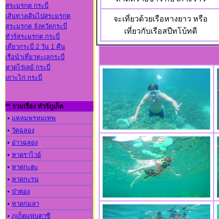
สระมรกต กระบี่
เส้นทางเดินไปสระมรกต
จะเที่ยวด้วยเรือหางยาว หรือ
สระมรกต จังหวัดกระบี่
เที่ยวกับเรือสปีทโบ้ทดี
ทัวร์สระมรกต กระบี่
เที่ยวกระบี่ 2 วัน 1 คืน
เรือนำเที่ยวทะเลกระบี่
หาดไร่เลย์ กระบี่
เกาะไก่ กระบี่
** รวมเรื่อง ทัวร์ภูเก็ต
•
แหลมพรหมเทพ
•
วัดฉลอง
•
อ่าวฉลอง
•
หาดราไวย์
•
หาดกะตะ
•
หาดกะรน
•
ป่าตอง
•
หาดกมลา
•
ภูเก็ตแฟนตาซี