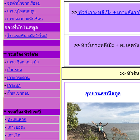
•
จุดดำน้ำซากเรือจม
•
เกาะบุโหลนสตูล
>>
ทัวร์เกาะหลีเป๊ะ + เกาะลังกาว
•
เกาะดง เกาะหินซ้อน
จองที่พักในสตูล
•
โรงแรมพินาเคิลวังใหม่
>>
ทัวร์เกาะหลีเป๊ะ + ทะเลตรัง 
** รวมเรื่อง ทัวร์ตรัง
•
เกาะเชือก เกาะม้า
•
ถ้ำมรกต
>> ทัวร์ห
•
เกาะกระดาน
•
เกาะมุก
•
ถ้ำเลเขากอบ
อุทยานธรณีสตูล
** รวมเรื่อง ทัวร์กระบี่
•
ทะเลแหวก
•
เกาะปอดะ
•
เกาะไก่