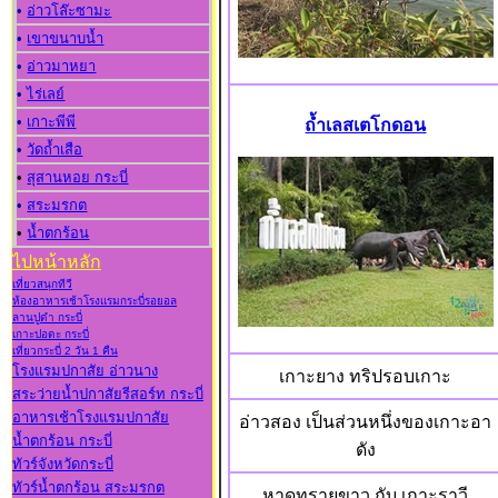
•
อ่าวโล๊ะซามะ
•
เขาขนาบน้ำ
•
อ่าวมาหยา
•
ไร่เลย์
•
เกาะพีพี
ถ้ำเลสเตโกดอน
•
วัดถ้ำเสือ
•
สุสานหอย กระบี่
•
สระมรกต
•
น้ำตกร้อน
ไปหน้าหลัก
เที่ยวสนุกทีวี
ห้องอาหารเช้าโรงแรมกระบี่รอยอล
ลานปูดำ กระบี่
เกาะปอดะ กระบี่
เที่ยวกระบี่ 2 วัน 1 คืน
โรงแรมปกาสัย อ่าวนาง
เกาะยาง ทริปรอบเกาะ
สระว่ายน้ำปกาสัยรีสอร์ท กระบี่
อาหารเช้าโรงแรมปกาสัย
อ่าวสอง เป็นส่วนหนึ่งของเกาะอา
น้ำตกร้อน กระบี่
ดัง
ทัวร์จังหวัดกระบี่
ทัวร์น้ำตกร้อน สระมรกต
หาดทรายขาว กับ เกาะราวี