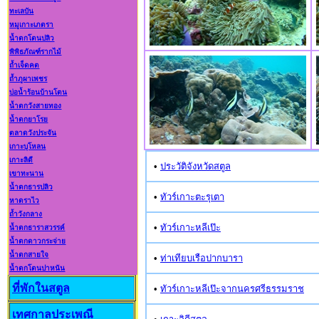
ทะเลบัน
หมูเกาะเภตรา
น้ำตกโตนปลิว
พิพิธภัณฑ์รากไม้
ถ้ำเจ็ดคต
ถ้ำภูผาเพชร
บ่อน้ำร้อนบ้านโตน
น้ำตกวังสายทอง
น้ำตกยาโรย
ตลาดวังประจัน
เกาะบุโหลน
เกาะลิดี
•
ประวัติจังหวัดสตูล
เขาทะนาน
น้ำตกธารปลิว
•
ทัวร์เกาะตะรุเตา
หาดราไว
ถ้ำวังกลาง
•
ทัวร์เกาะหลีเป๊ะ
น้ำตกธาราสวรรค์
น้ำตกดาวกระจ่าย
น้ำตกสายใจ
•
ท่าเทียบเรือปากบารา
น้ำตกโตนปาหนัน
ที่พักในสตูล
•
ทัวร์เกาะหลีเป๊ะจากนครศรีธรรมราช
เทศกาลประเพณี