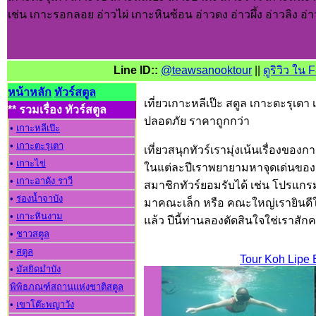
เช่น เกาะรอกลอย อ่าวไผ่ เกาะหินซ้อน อ่าวดง อ่าวผึ้ง อ่าวลิง อ่
Line ID::
@teawsanooktour
||
ดูริวิว ใน
หน้าหลัก
ทัวร์สตูล
เที่ยวเกาะหลีเป๊ะ สตูล เกาะตะรุเตา เก
** รวมเรื่อง ทัวร์สตูล
ปลอดภัย ราคาถูกกว่า
•
เกาะหลีเป๊ะ
•
เกาะตะรุเตา
เที่ยวสนุกทัวร์เรามุ่งเน้นเรื่องของ
•
เกาะไข่
ในแต่ละปีเราพยายามหาจุดเด่นของเร
•
เกาะอาดัง ราวี
สมาชิกทัวร์ยอมรับได้ เช่น โปรแกรมท่
•
ร่องน้ำจาบัง
มาคณะเล็ก หรือ คณะใหญ่เรายินดีให
•
เกาะหินงาม
แล้ว ปีนี้ท่านลองตัดสินใจใช่เราสักค
•
ชาวสตูล
502 938
•
สตูล
Tour Koh Lipe
•
มัสยิดมำบัง
พิพิธภณฑ์สถานแห่งชาติสตูล
•
เขาโต๊ะพญาวัง