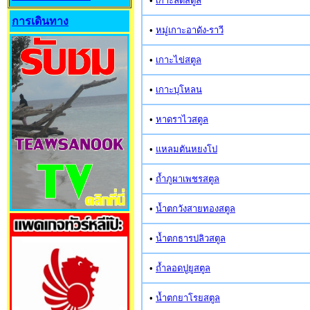
•
เกาะลิดีสตูล
การเดินทาง
•
หมู่เกาะอาดัง-ราวี
•
เกาะไข่สตูล
•
เกาะบุโหลน
•
หาดราไวสตูล
•
แหลมตันหยงโป
•
ถ้ำภูผาเพชรสตูล
•
น้ำตกวังสายทองสตูล
•
น้ำตกธารปลิวสตูล
•
ถ้ำลอดปูยูสตูล
•
น้ำตกยาโรยสตูล