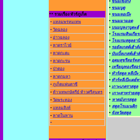
•
ขนมเข็งกัง
•
ขนมบูตู
** รวมเรื่อง ทัวร์ภูเก็ต
•
ขนมลอเป๊ะ
•
ขนมมามอด
•
แหลมพรหมเทพ
•
บนมบูหงาบูดะฮ์
•
วัดฉลอง
•
โรงแรมสินเกียรต
•
อ่าวฉลอง
•
โรงแรมสตูลธาน
•
หาดราไวย์
•
รอยัลเกสต์เฮ้าส์
•
หาดกะตะ
•
บับเบิ้ลเกสต์เฮ้าส์
•
อุดมสุขรีสอร์ทส
•
หาดกะรน
•
เหรียญทองรีสอร
•
ป่าตอง
•
ทัวร์สตูล หลีเป๊ะ 
•
หาดกมลา
•
ทัวร์หลีเป๊ะเดย์ท
•
ภูเก็ตแฟนตาซี
•
เกาะเภตราสตูล
•
ท้าวเทพกษัตรีย์ ท้าวศรีสุนทร
•
เกาะสาหร่ายสตู
•
หาดมังกรสตูล
•
วัดพระทอง
•
สตูลโรแมนติก
•
แหลมสิงห์
•
จังหวัดสตูล
•
หาดในหาน
•