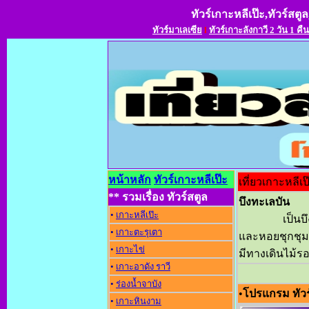
ทัวร์เกาะหลีเป๊ะ,ทัวร์สตูล
ทัวร์มาเลเซีย
l
ทัวร์เกาะลังกาวี 2 วัน 1 คืน
หน้าหลัก
ทัวร์เกาะหลีเป๊ะ
เที่ยวเกาะหลีเป
** รวมเรื่อง ทัวร์สตูล
บึงทะเลบัน
•
เกาะหลีเป๊ะ
เป็นบ
•
เกาะตะรุเตา
และหอยชุกชุม ร
•
เกาะไข่
มีทางเดินไม้รอ
•
เกาะอาดัง ราว
•
ร่องน้ำจาบัง
•
โปรแกรม ทัวร
•
เกาะหินงาม