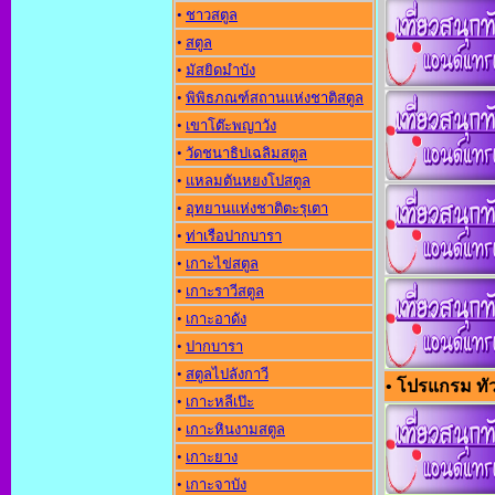
•
ชาวสตูล
•
สตูล
•
มัสยิดมำบัง
•
พิพิธภณฑ์สถานแห่งชาติสตูล
•
เขาโต๊ะพญาวัง
•
วัดชนาธิปเฉลิมสตูล
•
แหลมตันหยงโปสตูล
•
อุทยานแห่งชาติตะรุเตา
•
ท่าเรือปากบารา
•
เกาะไข่สตูล
•
เกาะราวีสตูล
•
เกาะอาดัง
•
ปากบารา
•
สตูลไปลังกาวี
• โปรแกรม ทัวร
•
เกาะหลีเป๊ะ
•
เกาะหินงามสตูล
•
เกาะยาง
•
เกาะจาบัง