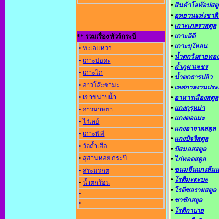
•
สินค้าโอท๊อปสตู
•
อุทยานแห่งชาติ
•
เกาะเภตราสตูล
•
เกาะลิดี
** รวมเรื่อง ทัวร์กระบี่
•
เกาะบุโหลน
•
ทะเลแหวก
•
น้ำตกวังสายทอง
•
เกาะปอดะ
•
ถ้ำภูผาเพชร
•
เกาะไก่
•
น้ำตกธารปลิว
•
อ่าวโล๊ะซามะ
•
เทศกาลงานประ
•
เขาขนาบน้ำ
•
อาหารเมืองสตูล
•
แกงกุรุหม่า
•
อ่าวมาหยา
•
แกงตอแมะ
•
ไร่เลย์
•
แกงอาจาดสตูล
•
เกาะพีพี
•
แกงปัจรีสตูล
•
วัดถ้ำเสือ
•
ปัสมอสสตูล
•
สุสานหอย กระบี่
•
ไก่ทอดสตูล
•
ขนมจีนแกงส้ม
•
สระมรกต
•
โรตีมะตะบะ
•
น้ำตกร้อน
•
โรตีซอรายสตูล
•
•
ชาชักสตูล
•
•
โรตีกาปาย