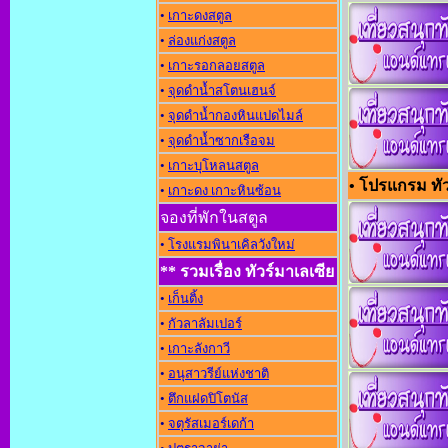
•
เกาะดงสตูล
•
ล่องแก่งสตูล
•
เกาะรอกลอยสตูล
•
จุดดำน้ำสโตนเฮนจ์
•
จุดดำน้ำกองหินแปดไมล์
•
จุดดำน้ำซากเรือจม
•
เกาะบุโหลนสตูล
• โปรแกรม ทัวร
•
เกาะดง เกาะหินซ้อน
จองที่พักในสตูล
•
โรงแรมพินาเคิลวังใหม่
** รวมเรื่อง ทัวร์มาเลเซีย
•
เก็นติ้ง
•
กัวลาลัมเปอร์
•
เกาะลังกาวี
•
อนุสาวรีย์แห่งชาต
•
ตึกแฝดปิโตนัส
•
จตุรัสเมอร์เดก้า