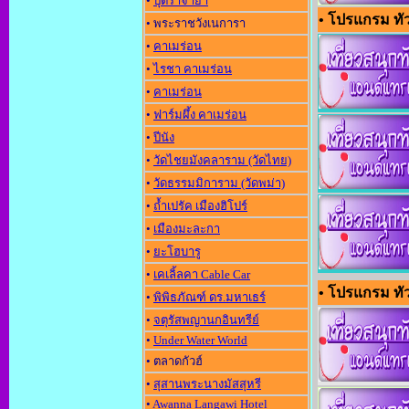
•
ปุตราจาย่า
• โปรแกรม ทัว
• พระราชวังเนการา
•
คาเมร่อน
•
ไรชา คาเมร่อน
•
คาเมร่อน
•
ฟาร์มผึ้ง คาเมร่อน
•
ปีนัง
•
วัดไชยมังคลาราม (วัดไทย)
•
วัดธรรมมิการาม (วัดพม่า)
•
ถ้ำเปรัค เมืองฮิโปร์
•
เมืองมะละกา
•
ยะโฮบารู
•
เคเลิ้ลคา Cable Car
• โปรแกรม ทัวร์
•
พิพิธภัณฑ์ ดร.มหาเธร์
•
จตุรัสพญานกอินทรีย์
•
Under Water World
• ตลาดกัวฮ์
•
สุสานพระนางมัสสุหรี
•
Awanna Langawi Hotel