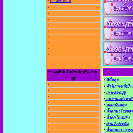
•
ถ้ำเลเขากอบ
•
•
•
•
•
•
•
•
•
** จองที่พักในจังหวัดตรัง (ราคา
ถูก)
•
ที่นี่สตูล
•
•
ทัวร์เกาะหลีเป๊ะ
•
•
เกาะลอดปูยู
•
•
อุทยานแห่งชาติ
•
•
ทะเลบันสตูล
•
•
น้ำตกยาโรยสตู
•
•
น้ำตกโตนปลิว
•
•
ด่านวังประจัน
•
•
น้ำตกธาราสวรร
•