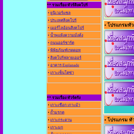
** รวมเรื่อง ทัวร์สิงคโปร์
•
ยูนิเวอร์แซล
•
ประเทศสิงคโปร์
• โปรแกรมทัวร
•
เมอร์ไลอ้อนสิงคโปร์
•
น้ำพุแห้งความมั่งคั่ง
•
ถนนออร์ชาร์ต
•
พิพิธภัณฑ์เรดดอท
•
สิงคโปร์ฟลายเออร์
•
อาคาร Esplanade
•
เกาะเซ็นโตซ่า
** รวมเรื่อง ทัวร์ตรัง
•
เกาะเชือก เกาะม้า
•
ถ้ำมรกต
• โปรแกรม ทัว
•
เกาะกระดาน
•
เกาะมุก