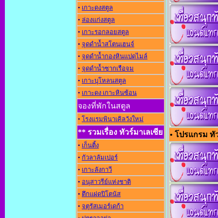
•
เกาะดงสตูล
•
ล่องแก่งสตูล
•
เกาะรอกลอยสตูล
•
จุดดำน้ำสโตนเฮนจ์
•
จุดดำน้ำกองหินแปดไมล์
•
จุดดำน้ำซากเรือจม
•
เกาะบุโหลนสตูล
•
เกาะดง เกาะหินซ้อน
จองที่พักในสตูล
•
โรงแรมพินาเคิลวังใหม่
** รวมเรื่อง ทัวร์มาเลเซีย
• โปรแกรม ทัวร
•
เก็นติ้ง
•
กัวลาลัมเปอร์
•
เกาะลังกาวี
•
อนุสาวรีย์แห่งชาต
•
ตึกแฝดปิโตนัส
•
จตุรัสเมอร์เดก้า