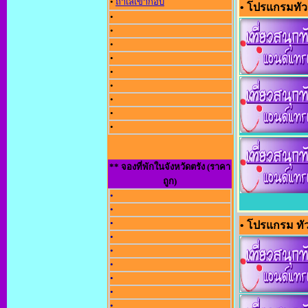
•
ถ้ำเลเขากอบ
• โปรแกรมทัวร
•
•
•
•
•
•
•
•
•
** จองที่พักในจังหวัดตรัง (ราคา
ถูก)
•
•
•
• โปรแกรม ทัว
•
•
•
•
•
•