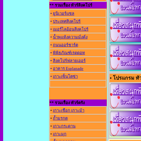
** รวมเรื่อง ทัวร์สิงคโปร์
•
ยูนิเวอร์แซล
•
ประเทศสิงคโปร์
•
เมอร์ไลอ้อนสิงคโปร์
•
น้ำพุแห้งความมั่งคั่ง
•
ถนนออร์ชาร์ต
•
พิพิธภัณฑ์เรดดอท
•
สิงคโปร์ฟลายเออร์
•
อาคาร Esplanade
•
เกาะเซ็นโตซ่า
• โปรแกรม ทัวร์
** รวมเรื่อง ทัวร์ตรัง
•
เกาะเชือก เกาะม้า
•
ถ้ำมรกต
•
เกาะกระดาน
•
เกาะมุก