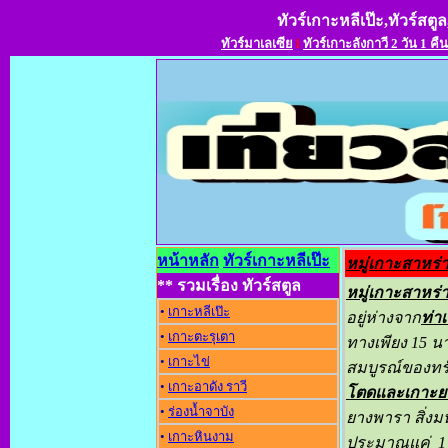
ทัวร์เกาะหลีเป๊ะ,ทัวร์สตูล
ทัวร์มาเลเซีย
l
ทัวร์เกาะลังกาวี 2 วัน 1 คืน
หน้าหลัก
ทัวร์เกาะหลีเป๊ะ
หมู่เกาะสาหร่
** รวมเรื่อง ทัวร์สตูล
หมู่เกาะสาหร่
•
เกาะหลีเป๊ะ
อยู่ห่างจาก
ท่าเ
•
เกาะตะรุเตา
ทางเพียง 15 น
•
เกาะไข่
สมบูรณ์ของท
•
เกาะอาดัง ราว
โตดและเกาะยะ
•
ร่องน้ำจาบัง
ยางพารา สิ่งมห
•
เกาะหินงาม
ประมาณแค่ 1 