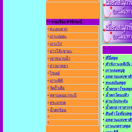
** รวมเรื่อง ทัวร์กระบี่
•
ทะเลแหวก
•
เกาะปอดะ
•
เกาะไก่
•
อ่าวโล๊ะซามะ
•
ที่นี่สตูล
•
เขาขนาบน้ำ
•
ทัวร์เกาะหลีเป๊ะ
•
อ่าวมาหยา
•
เกาะลอดปูยู
•
ไร่เลย์
•
อุทยานแห่งชาติ
•
เกาะพีพี
•
ทะเลบันสตูล
•
วัดถ้ำเสือ
•
น้ำตกยาโรยสตู
•
น้ำตกโตนปลิว
•
สุสานหอย กระบี่
•
ด่านวังประจัน
•
สระมรกต
•
น้ำตกธาราสวรร
•
น้ำตกร้อน
•
สินค้าโอท๊อปสตู
•
•
อุทยานแห่งชาติ
•
•
เกาะเภตราสตูล