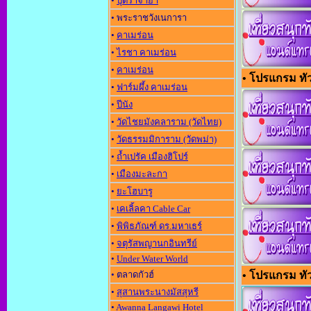
•
ปุตราจาย่า
• พระราชวังเนการา
•
คาเมร่อน
•
ไรชา คาเมร่อน
•
คาเมร่อน
• โปรแกรม ทัวร
•
ฟาร์มผึ้ง คาเมร่อน
•
ปีนัง
•
วัดไชยมังคลาราม (วัดไทย)
•
วัดธรรมมิการาม (วัดพม่า)
•
ถ้ำเปรัค เมืองฮิโปร์
•
เมืองมะละกา
•
ยะโฮบารู
•
เคเลิ้ลคา Cable Car
•
พิพิธภัณฑ์ ดร.มหาเธร์
•
จตุรัสพญานกอินทรีย์
•
Under Water World
• ตลาดกัวฮ์
• โปรแกรม ทัว
•
สุสานพระนางมัสสุหรี
•
Awanna Langawi Hotel