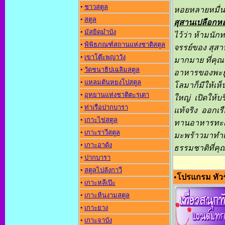
•
ชาวสตูล
หอยหลายหมื่นล
•
สตูล
สุสานเปลือกห
•
มัสยิดมำบัง
ไว้ว่า ห้ามนั
•
พิพิธภณฑ์สถานแห่งชาติสตูล
จรรย์ของ สุสา
•
เขาโต๊ะพญาวัง
มากมาย ที่คุณ
•
วัดชนาธิปเฉลิมสตูล
อาหารของพะยู
•
แหลมตันหยงโปสตูล
โลมาก็มีให้เห็
•
อุทยานแห่งชาติตะรุเตา
ใหญ่
เปิดให้บร
•
ท่าเรือปากบารา
แท้จริง ออกเ
•
เกาะไข่สตูล
ทานอาหารทะเล
•
เกาะราวีสตูล
มะพร้าวมาทำเป
•
เกาะอาดัง
ธรรมชาติที่คุ
•
ปากบารา
•
สตูลไปลังกาวี
•
โปรแกรม ทัวร
•
เกาะหลีเป๊ะ
•
เกาะหินงามสตูล
•
เกาะยาง
•
เกาะจาบัง