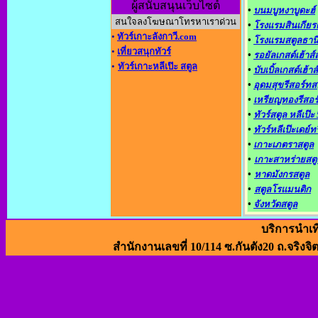
ผู้สนับสนุนเว็บไซต์
•
บนมบูหงาบูดะฮ์
สนใจลงโฆษณาโทรหาเราด่วน
•
โรงแรมสินเกียรต
•
ทัวร์เกาะลังกาวี.com
•
โรงแรมสตูลธาน
•
เที่ยวสนุกทัวร์
•
รอยัลเกสต์เฮ้าส์
•
ทัวร์เกาะหลีเป๊ะ สตูล
•
บับเบิ้ลเกสต์เฮ้าส์
•
อุดมสุขรีสอร์ทส
•
เหรียญทองรีสอร
•
ทัวร์สตูล หลีเป๊ะ 
•
ทัวร์หลีเป๊ะเดย์ท
•
เกาะเภตราสตูล
•
เกาะสาหร่ายสตู
•
หาดมังกรสตูล
•
สตูลโรแมนติก
•
จังหวัดสตูล
บริการนำเท
สำนักงานเลขที่ 10/114 ซ.กันตัง20 ถ.จริงจิ