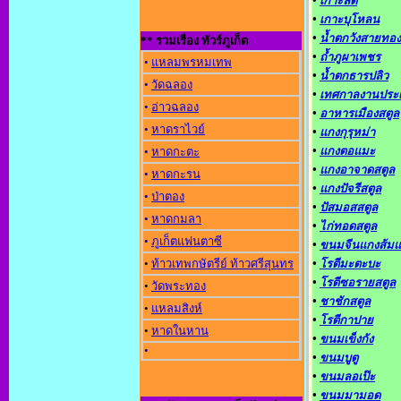
•
เกาะลิดี
•
เกาะบุโหลน
•
น้ำตกวังสายทอง
** รวมเรื่อง ทัวร์ภูเก็ต
•
ถ้ำภูผาเพชร
•
แหลมพรหมเทพ
•
น้ำตกธารปลิว
•
วัดฉลอง
•
เทศกาลงานประ
•
อ่าวฉลอง
•
อาหารเมืองสตูล
•
หาดราไวย์
•
แกงกุรุหม่า
•
แกงตอแมะ
•
หาดกะตะ
•
แกงอาจาดสตูล
•
หาดกะรน
•
แกงปัจรีสตูล
•
ป่าตอง
•
ปัสมอสสตูล
•
หาดกมลา
•
ไก่ทอดสตูล
•
ภูเก็ตแฟนตาซี
•
ขนมจีนแกงส้ม
•
ท้าวเทพกษัตรีย์ ท้าวศรีสุนทร
•
โรตีมะตะบะ
•
โรตีซอรายสตูล
•
วัดพระทอง
•
ชาชักสตูล
•
แหลมสิงห์
•
โรตีกาปาย
•
หาดในหาน
•
ขนมเข็งกัง
•
•
ขนมบูตู
•
ขนมลอเป๊ะ
•
ขนมมามอด