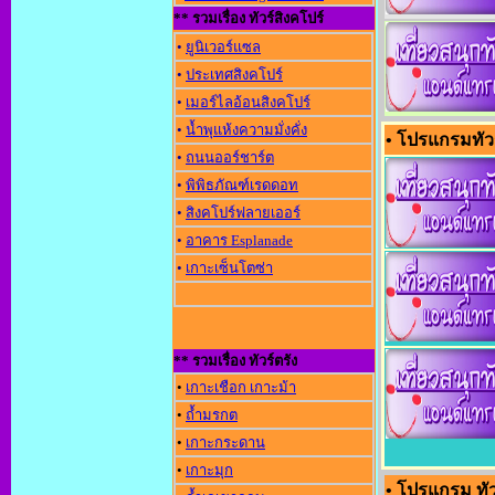
** รวมเรื่อง ทัวร์สิงคโปร์
•
ยูนิเวอร์แซล
•
ประเทศสิงคโปร์
•
เมอร์ไลอ้อนสิงคโปร์
•
น้ำพุแห้งความมั่งคั่ง
• โปรแกรมทัวร
•
ถนนออร์ชาร์ต
•
พิพิธภัณฑ์เรดดอท
•
สิงคโปร์ฟลายเออร์
•
อาคาร Esplanade
•
เกาะเซ็นโตซ่า
** รวมเรื่อง ทัวร์ตรัง
•
เกาะเชือก เกาะม้า
•
ถ้ำมรกต
•
เกาะกระดาน
•
เกาะมุก
• โปรแกรม ทัว