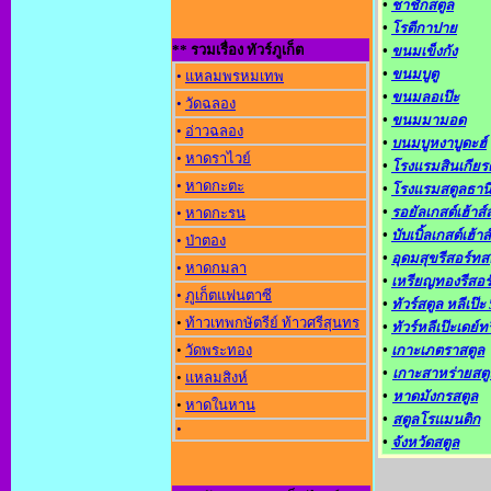
•
ชาชักสตูล
•
โรตีกาปาย
** รวมเรื่อง ทัวร์ภูเก็ต
•
ขนมเข็งกัง
•
ขนมบูตู
•
แหลมพรหมเทพ
•
ขนมลอเป๊ะ
•
วัดฉลอง
•
ขนมมามอด
•
อ่าวฉลอง
•
บนมบูหงาบูดะฮ์
•
หาดราไวย์
•
โรงแรมสินเกียรต
•
หาดกะตะ
•
โรงแรมสตูลธาน
•
รอยัลเกสต์เฮ้าส์
•
หาดกะรน
•
บับเบิ้ลเกสต์เฮ้าส์
•
ป่าตอง
•
อุดมสุขรีสอร์ทส
•
หาดกมลา
•
เหรียญทองรีสอร
•
ภูเก็ตแฟนตาซี
•
ทัวร์สตูล หลีเป๊ะ 
•
ท้าวเทพกษัตรีย์ ท้าวศรีสุนทร
•
ทัวร์หลีเป๊ะเดย์ท
•
วัดพระทอง
•
เกาะเภตราสตูล
•
เกาะสาหร่ายสตู
•
แหลมสิงห์
•
หาดมังกรสตูล
•
หาดในหาน
•
สตูลโรแมนติก
•
•
จังหวัดสตูล