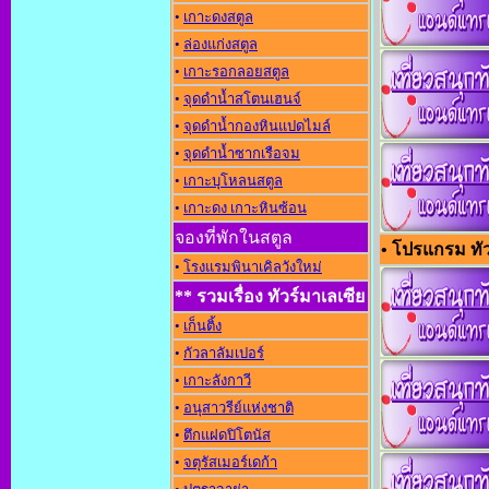
•
เกาะดงสตูล
•
ล่องแก่งสตูล
•
เกาะรอกลอยสตูล
•
จุดดำน้ำสโตนเฮนจ์
•
จุดดำน้ำกองหินแปดไมล์
•
จุดดำน้ำซากเรือจม
•
เกาะบุโหลนสตูล
•
เกาะดง เกาะหินซ้อน
จองที่พักในสตูล
• โปรแกรม ทัวร
•
โรงแรมพินาเคิลวังใหม่
** รวมเรื่อง ทัวร์มาเลเซีย
•
เก็นติ้ง
•
กัวลาลัมเปอร์
•
เกาะลังกาวี
•
อนุสาวรีย์แห่งชาต
•
ตึกแฝดปิโตนัส
•
จตุรัสเมอร์เดก้า