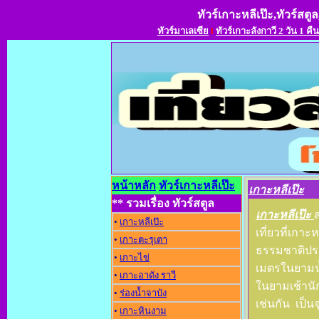
ทัวร์เกาะหลีเป๊ะ,ทัวร์สตูล
ทัวร์มาเลเซีย
l
ทัวร์เกาะลังกาวี 2 วัน 1 คืน
หน้าหลัก
ทัวร์เกาะหลีเป๊ะ
เกาะหลีเป๊ะ
** รวมเรื่อง ทัวร์สตูล
เกาะหลีเป๊ะ
•
เกาะหลีเป๊ะ
เที่ยวที่เก
•
เกาะตะรุเตา
ธรรมชาติประ
•
เกาะไข่
เมตรในยามน
•
เกาะอาดัง ราว
ในยามเช้านัก
•
ร่องน้ำจาบัง
เช่นกัน เป็
•
เกาะหินงาม