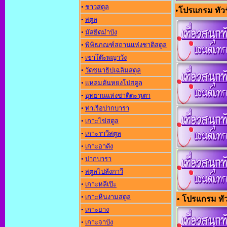
•
ชาวสตูล
•
โปรแกรม ทัวร
•
สตูล
•
มัสยิดมำบัง
•
พิพิธภณฑ์สถานแห่งชาติสตูล
•
เขาโต๊ะพญาวัง
•
วัดชนาธิปเฉลิมสตูล
•
แหลมตันหยงโปสตูล
•
อุทยานแห่งชาติตะรุเตา
•
ท่าเรือปากบารา
•
เกาะไข่สตูล
•
เกาะราวีสตูล
•
เกาะอาดัง
•
ปากบารา
•
สตูลไปลังกาวี
•
เกาะหลีเป๊ะ
•
เกาะหินงามสตูล
• โปรแกรม ทัวร
•
เกาะยาง
•
เกาะจาบัง