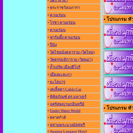
•
ปุตราจาย่า
• พระราชวังเนการา
•
คาเมร่อน
• โปรแกรม ทัว
•
ไรชา คาเมร่อน
•
คาเมร่อน
•
ฟาร์มผึ้ง คาเมร่อน
•
ปีนัง
•
วัดไชยมังคลาราม (วัดไทย)
•
วัดธรรมมิการาม (วัดพม่า)
•
ถ้ำเปรัค เมืองฮิโปร์
•
เมืองมะละกา
•
ยะโฮบารู
•
เคเลิ้ลคา Cable Car
•
พิพิธภัณฑ์ ดร.มหาเธร์
•
จตุรัสพญานกอินทรีย์
• โปรแกรม ทัวร์
•
Under Water World
• ตลาดกัวฮ์
•
สุสานพระนางมัสสุหรี
•
Awanna Langawi Hotel