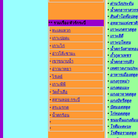
•
ด่านวังประจัน
•
น้ำตกธาราสวรร
•
สินค้าโอท๊อปสตู
** รวมเรื่อง ทัวร์กระบี่
•
อุทยานแห่งชาติ
•
เกาะเภตราสตูล
•
ทะเลแหวก
•
เกาะลิดี
•
เกาะปอดะ
•
เกาะบุโหลน
•
เกาะไก่
•
น้ำตกวังสายทอง
•
อ่าวโล๊ะซามะ
•
ถ้ำภูผาเพชร
•
เขาขนาบน้ำ
•
น้ำตกธารปลิว
•
เทศกาลงานประ
•
อ่าวมาหยา
•
อาหารเมืองสตูล
•
ไร่เลย์
•
แกงกุรุหม่า
•
เกาะพีพี
•
แกงตอแมะ
•
วัดถ้ำเสือ
•
แกงอาจาดสตูล
•
สุสานหอย กระบี่
•
แกงปัจรีสตูล
•
ปัสมอสสตูล
•
สระมรกต
•
ไก่ทอดสตูล
•
น้ำตกร้อน
•
ขนมจีนแกงส้ม
•
•
โรตีมะตะบะ
•
•
โรตีซอรายสตูล