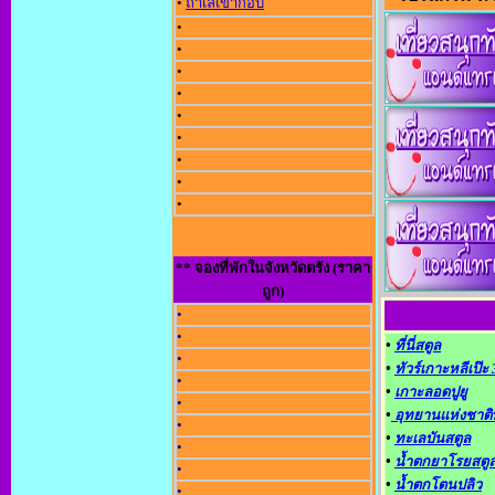
•
ถ้ำเลเขากอบ
•
•
•
•
•
•
•
•
•
** จองที่พักในจังหวัดตรัง (ราคา
ถูก)
•
•
•
ที่นี่สตูล
•
•
ทัวร์เกาะหลีเป๊ะ
•
•
เกาะลอดปูยู
•
•
อุทยานแห่งชาติ
•
•
ทะเลบันสตูล
•
•
น้ำตกยาโรยสตู
•
•
น้ำตกโตนปลิว
•