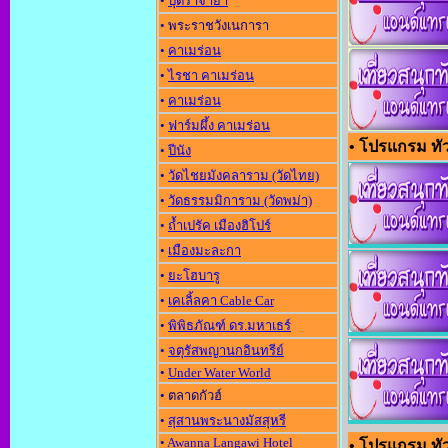
•
ปุตราจาย่า
• พระราชวังเนการา
•
คาเมร่อน
•
ไรชา คาเมร่อน
•
คาเมร่อน
•
ฟาร์มผึ้ง คาเมร่อน
• โปรแกรม ทัว
•
ปีนัง
•
วัดไชยมังคลาราม (วัดไทย)
•
วัดธรรมมิการาม (วัดพม่า)
•
ถ้ำเปรัค เมืองฮิโปร์
•
เมืองมะละกา
•
ยะโฮบารู
•
เคเลิ้ลคา Cable Car
•
พิพิธภัณฑ์ ดร.มหาเธร์
•
จตุรัสพญานกอินทรีย์
•
Under Water World
• ตลาดกัวฮ์
•
สุสานพระนางมัสสุหรี
•
Awanna Langawi Hotel
• โปรแกรม ทัวร์