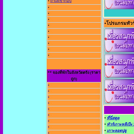
•
ถ้ำเลเขากอบ
•
•
•
•โปรแกรมทัวร
•
•
•
•
•
•
** จองที่พักในจังหวัดตรัง (ราคา
ถูก)
•
•
•
•
•
•
•
ที่นี่สตูล
•
•
ทัวร์เกาะหลีเป๊ะ
•
•
เกาะลอดปูยู
•