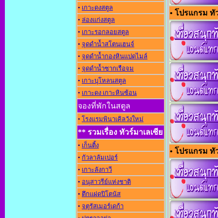
•
เกาะดงสตูล
• โปรแกรม ทัวร
•
ล่องแก่งสตูล
•
เกาะรอกลอยสตูล
•
จุดดำน้ำสโตนเฮนจ์
•
จุดดำน้ำกองหินแปดไมล์
•
จุดดำน้ำซากเรือจม
•
เกาะบุโหลนสตูล
•
เกาะดง เกาะหินซ้อน
จองที่พักในสตูล
•
โรงแรมพินาเคิลวังใหม่
** รวมเรื่อง ทัวร์มาเลเซีย
•
เก็นติ้ง
• โปรแกรม ทัวร
•
กัวลาลัมเปอร์
•
เกาะลังกาวี
•
อนุสาวรีย์แห่งชาต
•
ตึกแฝดปิโตนัส
•
จตุรัสเมอร์เดก้า