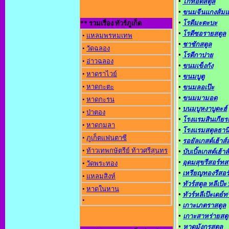
•
ไก่ทอดสตูล
•
ขนมจีนแกงส้ม
•
โรตีมะตะบะ
** รวมเรื่อง ทัวร์ภูเก็ต
•
โรตีซอรายสตูล
•
แหลมพรหมเทพ
•
ชาชักสตูล
•
วัดฉลอง
•
โรตีกาปาย
•
อ่าวฉลอง
•
ขนมเข็งกัง
•
หาดราไวย์
•
ขนมบูตู
•
หาดกะตะ
•
ขนมลอเป๊ะ
•
ขนมมามอด
•
หาดกะรน
•
บนมบูหงาบูดะฮ์
•
ป่าตอง
•
โรงแรมสินเกียรต
•
หาดกมลา
•
โรงแรมสตูลธาน
•
ภูเก็ตแฟนตาซี
•
รอยัลเกสต์เฮ้าส์
•
ท้าวเทพกษัตรีย์ ท้าวศรีสุนทร
•
บับเบิ้ลเกสต์เฮ้าส์
•
อุดมสุขรีสอร์ทส
•
วัดพระทอง
•
เหรียญทองรีสอร
•
แหลมสิงห์
•
ทัวร์สตูล หลีเป๊ะ 
•
หาดในหาน
•
ทัวร์หลีเป๊ะเดย์ท
•
•
เกาะเภตราสตูล
•
เกาะสาหร่ายสตู
•
หาดมังกรสตูล