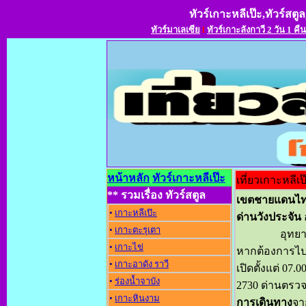
ทัวร์เกาะหลีเป๊ะ,ทัวร์สตูล
ทัวร์มาเลเซีย
l
ทัวร์เกาะลังกาวี 2 วัน 1 คืน
หน้าหลัก
ทัวร์เกาะหลีเป๊ะ
เที่ยวเกาะหลีเป
** รวมเรื่อง ทัวร์สตูล
เขตชายแดนไ
•
เกาะหลีเป๊ะ
ด่านวังประจัน
•
เกาะตะรุเตา
อุทยานฯตั้งอ
•
เกาะไข่
หากต้องการไปย
•
เกาะอาดัง ราว
เปิดตั้งแต่ 07
•
ร่องน้ำจาบัง
2730 ด่านตรวจ
•
เกาะหินงาม
การเดินทาง
จา