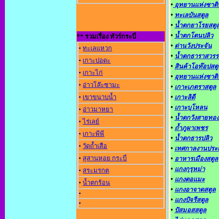
•
อุทยานแห่งชาติ
•
ทะเลบันสตูล
•
น้ำตกยาโรยสตู
•
น้ำตกโตนปลิว
** รวมเรื่อง ทัวร์กระบี่
•
ด่านวังประจัน
•
ทะเลแหวก
•
น้ำตกธาราสวรร
•
เกาะปอดะ
•
สินค้าโอท๊อปสตู
•
เกาะไก่
•
อุทยานแห่งชาติ
•
อ่าวโล๊ะซามะ
•
เกาะเภตราสตูล
•
เขาขนาบน้ำ
•
เกาะลิดี
•
เกาะบุโหลน
•
อ่าวมาหยา
•
น้ำตกวังสายทอง
•
ไร่เลย์
•
ถ้ำภูผาเพชร
•
เกาะพีพี
•
น้ำตกธารปลิว
•
วัดถ้ำเสือ
•
เทศกาลงานประ
•
สุสานหอย กระบี่
•
อาหารเมืองสตูล
•
แกงกุรุหม่า
•
สระมรกต
•
แกงตอแมะ
•
น้ำตกร้อน
•
แกงอาจาดสตูล
•
•
แกงปัจรีสตูล
•
•
ปัสมอสสตูล