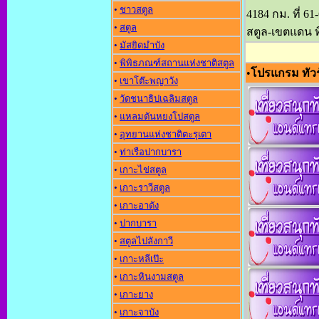
•
ชาวสตูล
4184 กม. ที่ 
•
สตูล
สตูล-เขตแดน 
•
มัสยิดมำบัง
•
พิพิธภณฑ์สถานแห่งชาติสตูล
•
โปรแกรม ทัวร
•
เขาโต๊ะพญาวัง
•
วัดชนาธิปเฉลิมสตูล
•
แหลมตันหยงโปสตูล
•
อุทยานแห่งชาติตะรุเตา
•
ท่าเรือปากบารา
•
เกาะไข่สตูล
•
เกาะราวีสตูล
•
เกาะอาดัง
•
ปากบารา
•
สตูลไปลังกาวี
•
เกาะหลีเป๊ะ
•
เกาะหินงามสตูล
•
เกาะยาง
•
เกาะจาบัง