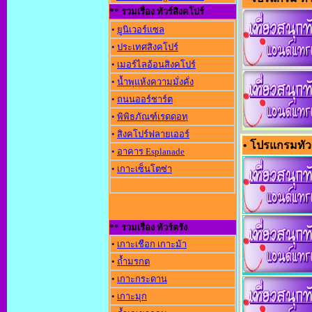
** รวมเรื่อง ทัวร์สิงคโปร์
•
ยูนิเวอร์แซล
•
ประเทศสิงคโปร์
•
เมอร์ไลอ้อนสิงคโปร์
•
น้ำพุแห้งความมั่งคั่ง
•
ถนนออร์ชาร์ต
•
พิพิธภัณฑ์เรดดอท
•
สิงคโปร์ฟลายเออร์
• โปรแกรมทัวร
•
อาคาร Esplanade
•
เกาะเซ็นโตซ่า
** รวมเรื่อง ทัวร์ตรัง
•
เกาะเชือก เกาะม้า
•
ถ้ำมรกต
•
เกาะกระดาน
•
เกาะมุก