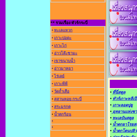
** รวมเรื่อง ทัวร์กระบี่
•
ทะเลแหวก
•
เกาะปอดะ
•
เกาะไก่
•
อ่าวโล๊ะซามะ
•
เขาขนาบน้ำ
•
อ่าวมาหยา
•
ไร่เลย์
•
เกาะพีพี
•
วัดถ้ำเสือ
•
ที่นี่สตูล
•
ทัวร์เกาะหลีเป
•
สุสานหอย กระบี่
•
เกาะลอดปูยู
•
สระมรกต
•
อุทยานแห่งชา
•
น้ำตกร้อน
•
ทะเลบันสตูล
•
•
น้ำตกยาโรยสต
•
•
น้ำตกโตนปลิว