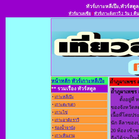
ทัวร์เกาะหลีเป๊ะ,ทัวร์สตูล
ทัวร์มาเลเซีย
l
ทัวร์เกาะลังกาวี 2 วัน 1 คืน
หน้าหลัก
ทัวร์เกาะหลีเป๊ะ
ถ้ำภูผาเพชร 
** รวมเรื่อง ทัวร์สตูล
ถ้ำภูผาเพชร 
•
เกาะหลีเป๊ะ
ตั้งอยู่ที่ 
•
เกาะตะรุเตา
ของจังหวัดส
•
เกาะไข่
เนื้อที่โดยป
•
เกาะอาดัง ราว
นัก ลีลาของป
•
ร่องน้ำจาบัง
20 ห้อง เข้า
•
เกาะหินงาม
ถือได้ว่าเป็