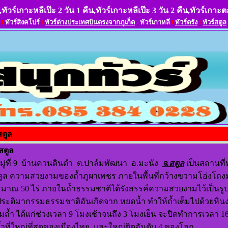
,ทัวร์เกาะหลีเป๊ะ 2 วัน 1 คืน,ทัวร์เกาะหลีเป๊ะ 3 วัน 2 คืน,ทัวร์เกาะต
l
ทัวร์สิงคโปร์
l
ทัวร์ต่างประเทศบินตรงจากภูเก็ต
l
ทัวร์เกาหลี
l
ทัวร์ตรัง
l
ทัวร์สตูล
สตูล
สตูล
หมู่ที่ 9 บ้านควนดินดำ ต.ปาล์มพัฒนา อ.มะนัง
จ.สตูล
เป็นสถานที่ท
ตูล ความสวยงามของถ้ำภูผาเพชร ภายในพื้นที่กว้างขวามโอ่งโถ
ระมาณ 50 ไร่ ภายในถ้ำธรรมชาติได้รังสรรค์ความสวยงามไว้เป็นรูปแ
ระติมากรรมธรรมชาติอันเกิดจาก หยดน้ำ ทำให้ถ้ำเต็มไปด้วยหินงอก
ชมถ้ำ ได้แก่ช่วงเวลา 9 โมงเช้าจนถึง 3 โมงเย็น จะปิดทำการเวลา
นถ้ำที่ใหญ่ที่สุดของเมืองไทย และใหญ่ติดอันดับ 4 ของโลก