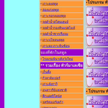
•
โปรแกรม ทัว
•
เกาะดงสตูล
•
ล่องแก่งสตูล
•
เกาะรอกลอยสตูล
•
จุดดำน้ำสโตนเฮนจ์
•
จุดดำน้ำกองหินแปดไมล์
•
จุดดำน้ำซากเรือจม
•
เกาะบุโหลนสตูล
•
เกาะดง เกาะหินซ้อน
จองที่พักในสตูล
•
โรงแรมพินาเคิลวังใหม่
** รวมเรื่อง ทัวร์มาเลเซีย
•
เก็นติ้ง
•
กัวลาลัมเปอร์
•
เกาะลังกาวี
•
อนุสาวรีย์แห่งชาต
• โปรแกรม ทัว
•
ตึกแฝดปิโตนัส
•
จตุรัสเมอร์เดก้า