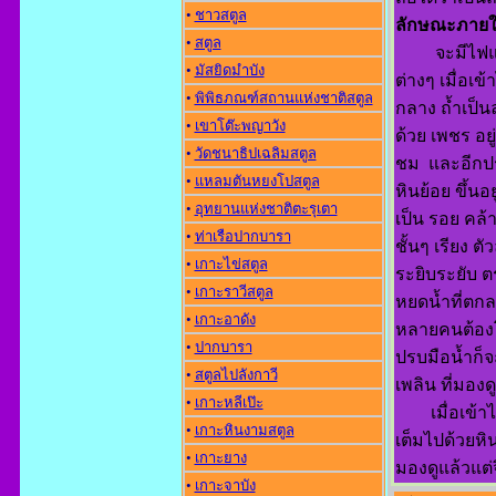
•
ชาวสตูล
ลักษณะภายใ
•
สตูล
จะมีไฟและทา
•
มัสยิดมำบัง
ต่างๆ เมื่อ
•
พิพิธภณฑ์สถานแห่งชาติสตูล
กลาง ถ้ำเป็
•
เขาโต๊ะพญาวัง
ด้วย เพชร อยู
•
วัดชนาธิปเฉลิมสตูล
ชม และอีกประ
•
แหลมตันหยงโปสตูล
หินย้อย ขึ้นอ
•
อุทยานแห่งชาติตะรุเตา
เป็น รอย คล้า
•
ท่าเรือปากบารา
ชั้นๆ เรียง 
•
เกาะไข่สตูล
ระยิบระยับ ต
•
เกาะราวีสตูล
หยดน้ำที่ตกล
•
เกาะอาดัง
หลายคนต้องโ
•
ปากบารา
ปรบมือน้ำก็จ
•
สตูลไปลังกาวี
เพลิน ที่มองด
•
เกาะหลีเป๊ะ
เมื่อเข้าไป
•
เกาะหินงามสตูล
เต็มไปด้วยห
•
เกาะยาง
มองดูแล้วแต
•
เกาะจาบัง