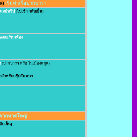
น)
เริ่มท่าเรือปากบารา
นเดย์ทริป
(ไปเช้า กลับเย็น)
้องแอร์ทุกห้อง
ง
(ปากบารา หรือ ในเมืองสตูล)
สำหรับกรุ๊ปสัมมนา
่มจากหาดใหญ่
ับเย็น)