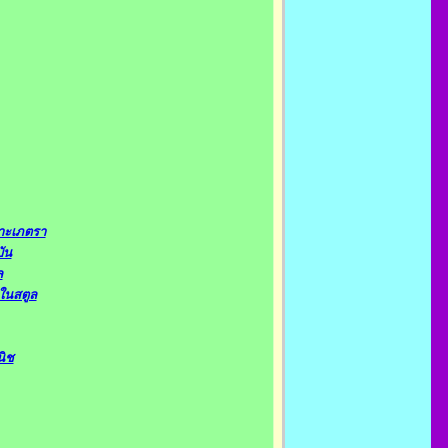
กาะเภตรา
ัน
ล
ในสตูล
นิช