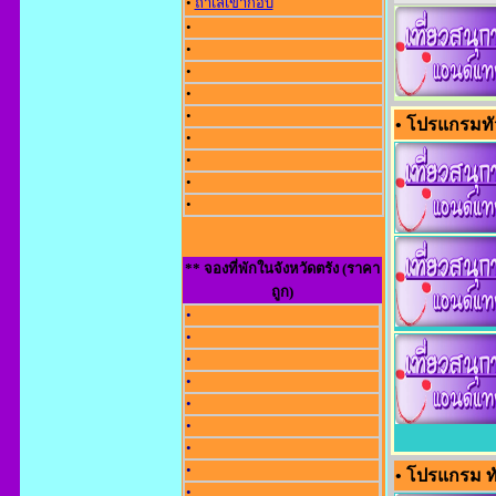
•
ถ้ำเลเขากอบ
•
•
•
•
•
• โปรแกรมทัว
•
•
•
•
** จองที่พักในจังหวัดตรัง (ราคา
ถูก)
•
•
•
•
•
•
•
•
• โปรแกรม ทั
•