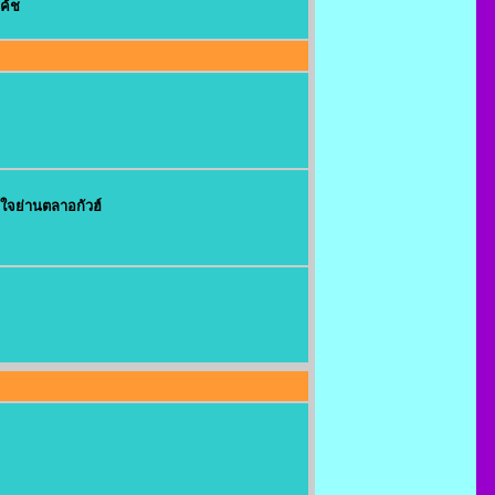
ค้ช
จุใจย่านตลาอกัวฮ์