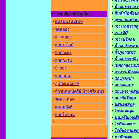
•
ด่านวังประจัน
•
น้ำตกธาราสวร
•
สินค้าโอท๊อปส
** รวมเรื่อง ทัวร์ภูเก็ต
•
อุทยานแห่งชาต
•
แหลมพรหมเทพ
•
เกาะเภตราสตู
•
วัดฉลอง
•
เกาะลิดี
•
อ่าวฉลอง
•
เกาะบุโหลน
•
หาดราไวย์
•
น้ำตกวังสายท
•
ถ้ำภูผาเพชร
•
หาดกะตะ
•
น้ำตกธารปลิว
•
หาดกะรน
•
เทศกาลงานปร
•
ป่าตอง
•
อาหารเมืองสต
•
หาดกมลา
•
แกงกุรุหม่า
•
ภูเก็ตแฟนตาซี
•
แกงตอแมะ
•
ท้าวเทพกษัตรีย์ ท้าวศรีสุนทร
•
แกงอาจาดสตู
•
แกงปัจรีสตูล
•
วัดพระทอง
•
ปัสมอสสตูล
•
แหลมสิงห์
•
ไก่ทอดสตูล
•
หาดในหาน
•
ขนมจีนแกงส้
•
•
โรตีมะตะบะ
•
โรตีซอรายสตู
•
ชาชักสตูล