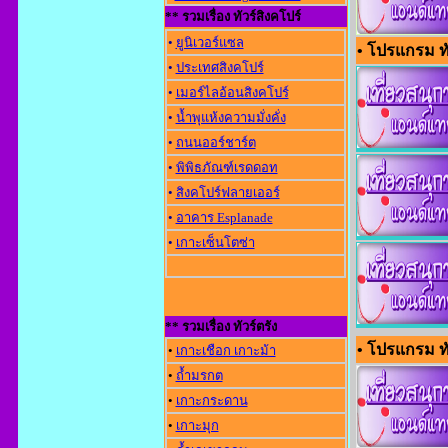
** รวมเรื่อง ทัวร์สิงคโปร์
•
ยูนิเวอร์แซล
• โปรแกรม ทั
•
ประเทศสิงคโปร์
•
เมอร์ไลอ้อนสิงคโปร์
•
น้ำพุแห้งความมั่งคั่ง
•
ถนนออร์ชาร์ต
•
พิพิธภัณฑ์เรดดอท
•
สิงคโปร์ฟลายเออร์
•
อาคาร Esplanade
•
เกาะเซ็นโตซ่า
** รวมเรื่อง ทัวร์ตรัง
• โปรแกรม ทัวร
•
เกาะเชือก เกาะม้า
•
ถ้ำมรกต
•
เกาะกระดาน
•
เกาะมุก