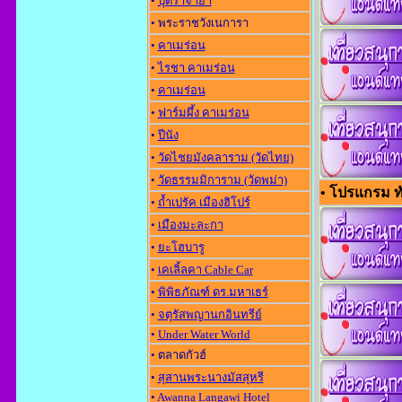
•
ปุตราจาย่า
• พระราชวังเนการา
•
คาเมร่อน
•
ไรชา คาเมร่อน
•
คาเมร่อน
•
ฟาร์มผึ้ง คาเมร่อน
•
ปีนัง
•
วัดไชยมังคลาราม (วัดไทย)
•
วัดธรรมมิการาม (วัดพม่า)
• โปรแกรม ทัว
•
ถ้ำเปรัค เมืองฮิโปร์
•
เมืองมะละกา
•
ยะโฮบารู
•
เคเลิ้ลคา Cable Car
•
พิพิธภัณฑ์ ดร.มหาเธร์
•
จตุรัสพญานกอินทรีย์
•
Under Water World
• ตลาดกัวฮ์
•
สุสานพระนางมัสสุหรี
•
Awanna Langawi Hotel