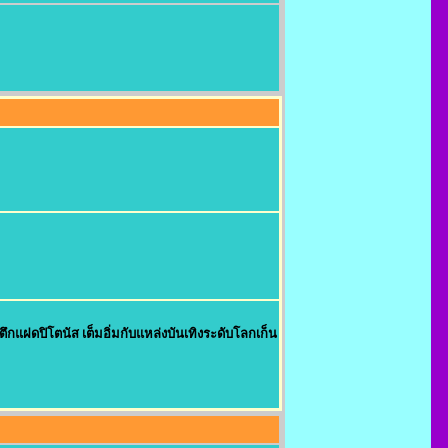
ู่ตึกแฝดปิโตนัส เต็มอิ่มกับแหล่งบันเทิงระดับโลกเก็น