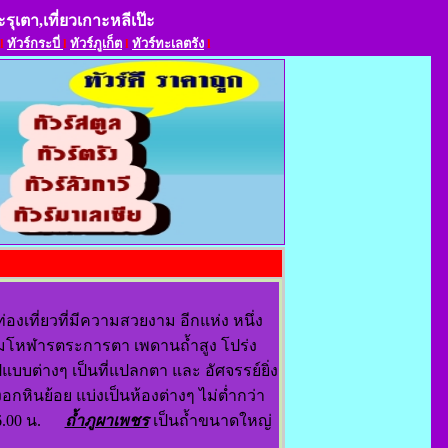
ะรุเตา,เที่ยวเกาะหลีเป๊ะ
l
ทัวร์กระบี่
l
ทัวร์ภูเก็ต
l
ทัวร์ทะเลตรัง
l
่องเที่ยวที่มีความสวยงาม อีกแห่ง หนึ่ง
งมโหฬารตระการตา เพดานถ้ำสูง โปร่ง
บบต่างๆ เป็นที่แปลกตา และ อัศจรรย์ยิ่ง
หินย้อย แบ่งเป็นห้องต่างๆ ไม่ต่ำกว่า
 16.00 น.
ถ้ำภูผาเพชร
เป็นถ้ำขนาดใหญ่