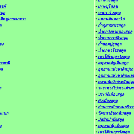
•
เกาะไข่สตูล
รค์
•
เกาะบุโหลน
ตูล
•
หาดราไวสตูล
ิหมู่เกาะเภตรา
•
แหลมตันหยงโป
ล
•
ถ้ำภูผาเพชรสตูล
•
น้ำตกวังสายทองสตูล
•
น้ำตกธารปลิวสตูล
อง
•
ถ้ำลอดปูยูสตูล
•
น้ำตกยาโรยสตูล
•
เขาโต๊ะพญาวังสตูล
ะเพณี
•
คฤหาสด์กูเด็นสตูล
ูล
•
อุทยานแห่งชาติหมู่เ
•
อุทยานแห่งชาติทะเลบ
•
ตลาดนัดวังประจันสตู
ล
•
ระระทางไปเกาะต่างๆ
•
ประวัติเมืองสตูล
•
ตัวเมืองสตูล
•
ย่านการค้าถนนบุรีวา
มแขก
•
วัดชนาธิปเฉลิมสตูล
•
มัสยิดมำบังสตูล
ล
•
คฤหาสน์กูเด็นสตูล
•
เขาโต๊ะพญาวังสตูล