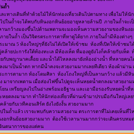
นถ้ำ
งเดินที่ทำด้วยไม้ให้นักท่องเที่ยวเดินไปตามทาง เพื่อไม่ให้นักท
เข้าไปในถ้ำจะได้พบกับหินงอกหินย้อยอายุหลายล้านปี ภายในถ้ำจะ
นลานกว้างมองขึ้นไปด้านเพดานจะมองเห็นความสวยงามของหินงอกห
่ภายในถ้ำ เป็นวิจิตรตระการตาที่หาดูได้ยาก ภายในถ้ำมีห้องต่างๆ ป
มาณ 5 ห้องใหญ่ๆที่ยังไม่ได้เปิดให้เข้าชม ห้องที่เปิดให้เข้าชมได
ยู่คล้ายปะการังใต้ท้องทะเล มีห้องเห็ด ที่มองดูยังไงก็คล้ายกับเห็ด
ยกับพญานาคเลื้อย และน้ำได้ไหลลงมายังห้องอ่างน้ำ ที่หลายคนได้ตั้ง
ตัวลงมาเป็นน้ำตก หากมีน้ำคงจะสวยงามมากเลยทีเดียว ห้องผ้าม่าน 
ระการตามาก ห้องโดมศิลา ห้องโถงใหญ่ที่เป็นลานกว้าง แล้วมีหินงอ
ง มาจากเพดาน เมื่อส่องไฟขึ้นไปดูจะเห็นหยดน้ำตกลงมาสวยงามมากๆ
ยน เหรียญลงไปในอ่างพร้อมอธิฐาน และเอามือรองรับหยดน้ำที่หยดล
ะหยดลงมามาก ทำให้นักท่องเที่ยวที่ผ่านเข้ามาปรบมือกันใหญ่เลย
ูคล้ายกับเวทีคอนเสิร์ต ยังไงยังงั้น สวยงามมาก
ในถ้ำแล้ว เราจะพบกับความสวยงาม ตระการตาที่ไม่เคยเห็นที่ไหน
ินงอกหินย้อยสวยงามมาก ต้องใช้เวลานานมากกว่าจะเดินครบหมดท
่จินตนาการของแต่คน