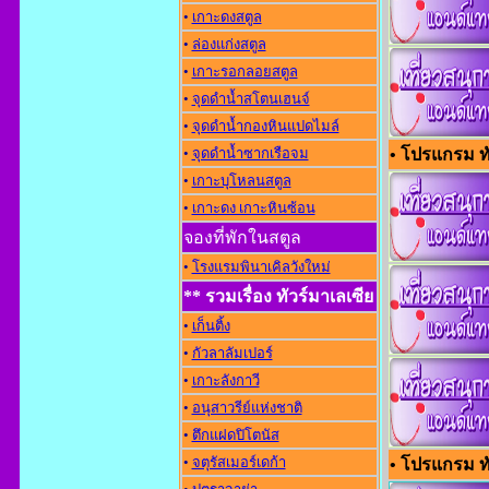
•
เกาะดงสตูล
•
ล่องแก่งสตูล
•
เกาะรอกลอยสตูล
•
จุดดำน้ำสโตนเฮนจ์
•
จุดดำน้ำกองหินแปดไมล์
•
จุดดำน้ำซากเรือจม
• โปรแกรม ทัว
•
เกาะบุโหลนสตูล
•
เกาะดง เกาะหินซ้อน
จองที่พักในสตูล
•
โรงแรมพินาเคิลวังใหม่
** รวมเรื่อง ทัวร์มาเลเซีย
•
เก็นติ้ง
•
กัวลาลัมเปอร์
•
เกาะลังกาวี
•
อนุสาวรีย์แห่งชาต
•
ตึกแฝดปิโตนัส
•
จตุรัสเมอร์เดก้า
• โปรแกรม ทั