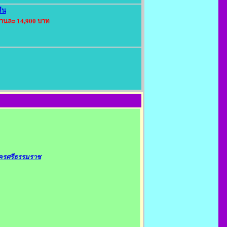
คืน
่านละ 14,900 บาท
นครศรีธรรมราช