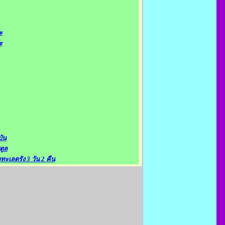
ะ
ะ
ัน
ตูล
วทะเลตรัง 3 วัน 2 คืน