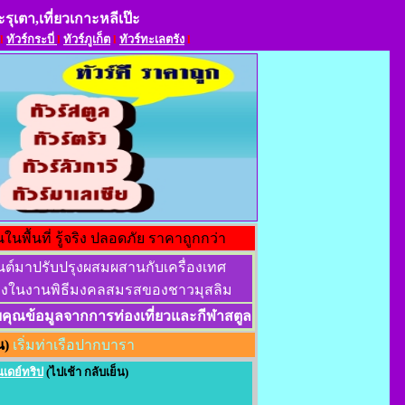
ะรุเตา,เที่ยวเกาะหลีเป๊ะ
l
ทัวร์กระบี่
l
ทัวร์ภูเก็ต
l
ทัวร์ทะเลตรัง
l
ในพื้นที่ รู้จริง ปลอดภัย ราคาถูกกว่า
นต์มาปรับปรุงผสมผสานกับเครื่องเทศ
นื่องในงานพิธีมงคลสมรสของชาวมุสลิม
ุณข้อมูลจากการท่องเที่ยวและกีฬาสตูล
น)
เริ่มท่าเรือปากบารา
นเดย์ทริป
(ไปเช้า กลับเย็น)