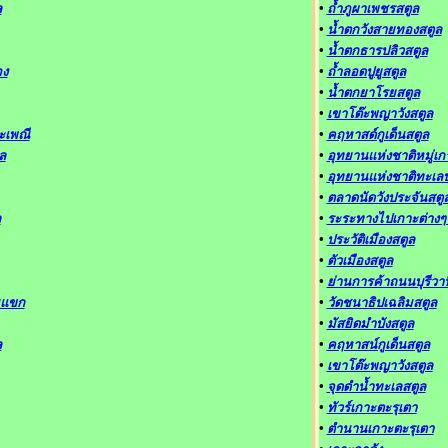
ล
•
ถ้ำภูผาเพชรสตูล
•
น้ำตกวังสายทองสตูล
•
น้ำตกธารปลิวสตูล
อง
•
ถ้ำลอดปูยูสตูล
•
น้ำตกยาโรยสตูล
•
เขาโต๊ะพญาวังสตูล
ะเพณี
•
คฤหาสด์กูเด็นสตูล
ล
•
อุทยานแห่งชาติหมู่เ
•
อุทยานแห่งชาติทะเลบ
•
ตลาดนัดวังประจันสตู
ล
•
ระระทางไปเกาะต่างๆ
•
ประวัติเมืองสตูล
•
ตัวเมืองสตูล
•
ย่านการค้าถนนบุรีวา
มแขก
•
วัดชนาธิปเฉลิมสตูล
•
มัสยิดมำบังสตูล
ล
•
คฤหาสน์กูเด็นสตูล
•
เขาโต๊ะพญาวังสตูล
•
จุดดำน้ำทะเลสตูล
•
ทัวร์เกาะตะรุเตา
•
ตำนานเกาะตะรุเตา