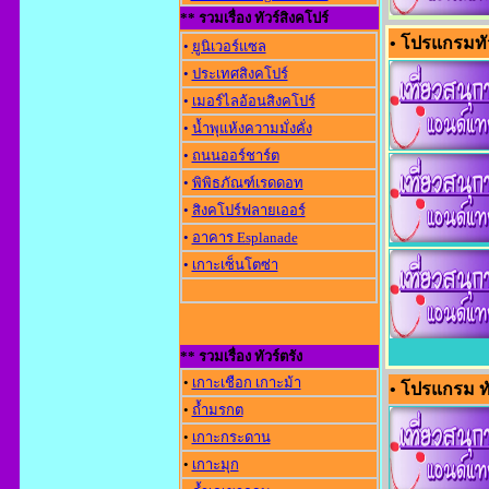
** รวมเรื่อง ทัวร์สิงคโปร์
• โปรแกรมทัว
•
ยูนิเวอร์แซล
•
ประเทศสิงคโปร์
•
เมอร์ไลอ้อนสิงคโปร์
•
น้ำพุแห้งความมั่งคั่ง
•
ถนนออร์ชาร์ต
•
พิพิธภัณฑ์เรดดอท
•
สิงคโปร์ฟลายเออร์
•
อาคาร Esplanade
•
เกาะเซ็นโตซ่า
** รวมเรื่อง ทัวร์ตรัง
•
เกาะเชือก เกาะม้า
• โปรแกรม ทั
•
ถ้ำมรกต
•
เกาะกระดาน
•
เกาะมุก