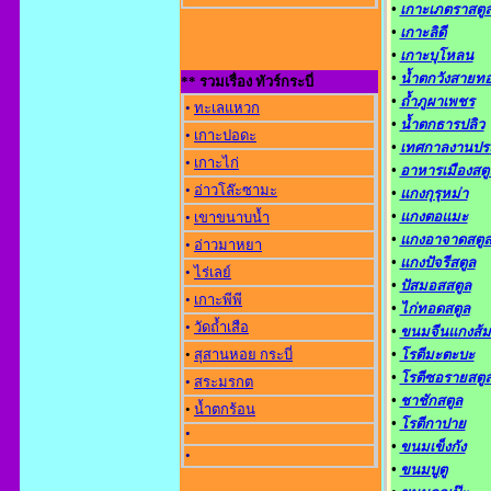
•
เกาะเภตราสตู
•
เกาะลิดี
•
เกาะบุโหลน
•
น้ำตกวังสายท
** รวมเรื่อง ทัวร์กระบี่
•
ถ้ำภูผาเพชร
•
ทะเลแหวก
•
น้ำตกธารปลิว
•
เกาะปอดะ
•
เทศกาลงานปร
•
เกาะไก่
•
อาหารเมืองสตู
•
อ่าวโล๊ะซามะ
•
แกงกุรุหม่า
•
แกงตอแมะ
•
เขาขนาบน้ำ
•
แกงอาจาดสตู
•
อ่าวมาหยา
•
แกงปัจรีสตูล
•
ไร่เลย์
•
ปัสมอสสตูล
•
เกาะพีพี
•
ไก่ทอดสตูล
•
วัดถ้ำเสือ
•
ขนมจีนแกงส้
•
สุสานหอย กระบี่
•
โรตีมะตะบะ
•
โรตีซอรายสตู
•
สระมรกต
•
ชาชักสตูล
•
น้ำตกร้อน
•
โรตีกาปาย
•
•
ขนมเข็งกัง
•
•
ขนมบูตู