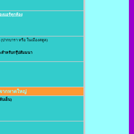
้องแอร์ทุกห้อง
(ปากบารา หรือ ในเมืองสตูล)
สำหรับกรุ๊ปสัมมนา
่มจากหาดใหญ่
ับเย็น)