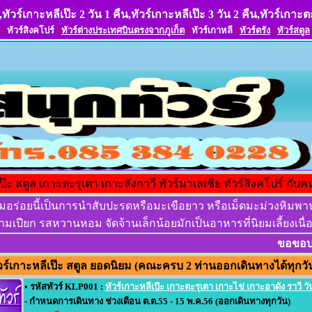
,ทัวร์เกาะหลีเป๊ะ 2 วัน 1 คืน,ทัวร์เกาะหลีเป๊ะ 3 วัน 2 คืน,ทัวร์เกาะต
l
ทัวร์สิงคโปร์
l
ทัวร์ต่างประเทศบินตรงจากภูเก็ต
l
ทัวร์เกาหลี
l
ทัวร์ตรัง
l
ทัวร์สตูล
เป๊ะ สตูล เกาะตะรุเตา เกาะลังกาวี ทัวร์มาเลเซีย ทัวร์สิงคโปร์ กับคน
อร่อยนี้เป็นการนำสับปะรดหรือมะเขือยาว หรือเม็ดมะม่วงหิมพา
ามเปียก รสหวานหอม จัดจ้านเล็กน้อยมักเป็นอาหารที่นิยมเลี้ยงเ
ขอขอบค
ร์เกาะหลีเป๊ะ สตูล ยอดนิยม (คณะครบ 2 ท่านออกเดินทางได้ทุกวั
• รหัสทัวร์ KLP001 :
ทัวร์เกาะหลีเป๊ะ เกาะตะรุเตา เกาะไข่ เกาะอาดัง ราวี วั
- กำหนดการเดินทาง ช่วงเดือน ต.ต.55 - 15 พ.ค.56 (ออกเดินทางทุกวัน)