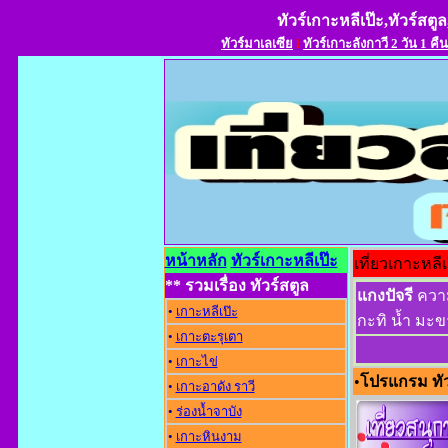
ทัวร์เกาะหลีเป๊ะ,ทัวร์สตูล
ทัวร์มาเลเซีย
l
ทัวร์เกาะลังกาวี 2 วัน 1 คืน
หน้าหลัก
ทัวร์เกาะหลีเป๊ะ
เที่ยวเกาะหลี
** รวมเรื่อง ทัวร์สตูล
แกงปัจรี
ความ
•
เกาะหลีเป๊ะ
กะทิ น้ำ มะข
•
เกาะตะรุเตา
•
เกาะไข่
•
โปรแกรม ทัว
•
เกาะอาดัง ราว
•
ร่องน้ำจาบัง
•
เกาะหินงาม