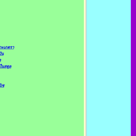
กาะเภตรา
ัน
ล
ในสตูล
นิช