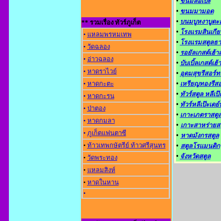
•
ขนมลอเป๊ะ
•
ขนมมามอด
•
บนมบูหงาบูดะฮ
** รวมเรื่อง ทัวร์ภูเก็ต
•
โรงแรมสินเกีย
•
แหลมพรหมเทพ
•
โรงแรมสตูลธา
•
วัดฉลอง
•
รอยัลเกสต์เฮ้าส
•
อ่าวฉลอง
•
บับเบิ้ลเกสต์เฮ้า
•
หาดราไวย์
•
อุดมสุขรีสอร์ท
•
หาดกะตะ
•
เหรียญทองรีสอ
•
ทัวร์สตูล หลีเป๊
•
หาดกะรน
•
ทัวร์หลีเป๊ะเดย์
•
ป่าตอง
•
เกาะเภตราสตู
•
หาดกมลา
•
เกาะสาหร่ายส
•
ภูเก็ตแฟนตาซี
•
หาดมังกรสตูล
•
ท้าวเทพกษัตรีย์ ท้าวศรีสุนทร
•
สตูลโรแมนติก
•
จังหวัดสตูล
•
วัดพระทอง
•
แหลมสิงห์
•
หาดในหาน
•