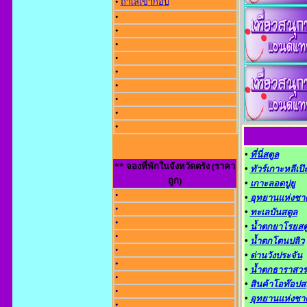
•
ถ้ำเลเขากอบ
•
•
•
•
•
•
•
•
•
•
ที่นี่สตูล
** จองที่พักในจังหวัดตรัง (ราคา
•
ทัวร์เกาะหลีเป
ถูก)
•
เกาะลอดปูยู
•
•
อุทยานแห่งชาต
•
•
ทะเลบันสตูล
•
•
น้ำตกยาโรยสต
•
•
น้ำตกโตนปลิว
•
•
ด่านวังประจัน
•
•
น้ำตกธาราสวร
•
•
สินค้าโอท๊อปส
•
•
อุทยานแห่งชาต
•