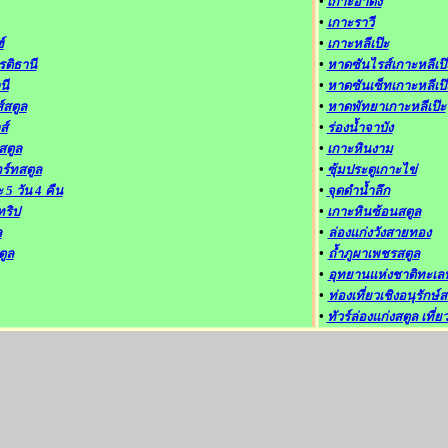
•
เกาะอาดัง
•
เกาะราวี
์
•
เกาะหลีเป๊ะ
รติธานี
•
หาดซันไรส์เกาะหลีเป๊
นี
•
หาดซันเซ็ทเกาะหลีเป๊
์สตูล
•
หาดพัทยาเกาะหลีเป๊ะ
ส์
•
ร่องน้ำจาบัง
สตูล
•
เกาะหินงาม
ร์ทสตูล
•
ซุ้มประตูเกาะไข่
ะ 5 วัน 4 คืน
•
จุดดำน้ำลึก
ทริป
•
เกาะหินซ้อนสตูล
ล
•
ล่องแก่งวังสายทอง
ตูล
•
ถ้ำภูผาเพชรสตูล
•
อุทยานแห่งชาติทะเลบ
•
ท่องเที่ยวเชิงอนุรักษ์ส
•
ทัวร์ล่องแก่งสตูล เที่ย