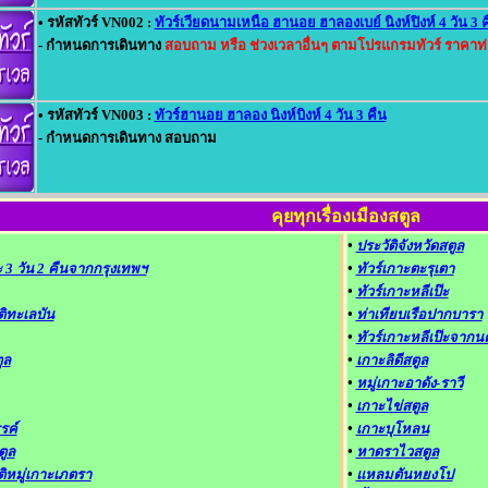
• รหัสทัวร์ VN002 :
ทัวร์เวียดนามเหนือ ฮานอย ฮาลองเบย์ นิงห์ปิงห์ 4 วัน 3 
- กำหนดการเดินทาง
สอบถาม หรือ ช่วงเวลาอื่นๆ ตามโปรแกรมทัวร์ ราคาท
• รหัสทัวร์ VN003 :
ทัวร์ฮานอย ฮาลอง นิงห์บิงห์ 4 วัน 3 คืน
- กำหนดการเดินทาง สอบถาม
คุยทุกเรื่องเมืองสตูล
•
ประวัติจังหวัดสตูล
๊ะ 3 วัน 2 คืนจากกรุงเทพฯ
•
ทัวร์เกาะตะรุเตา
•
ทัวร์เกาะหลีเป๊ะ
ิทะเลบัน
•
ท่าเทียบเรือปากบารา
•
ทัวร์เกาะหลีเป๊ะจาก
ูล
•
เกาะลิดีสตูล
•
หมู่เกาะอาดัง-ราวี
•
เกาะไข่สตูล
รค์
•
เกาะบุโหลน
ตูล
•
หาดราไวสตูล
ิหมู่เกาะเภตรา
•
แหลมตันหยงโป