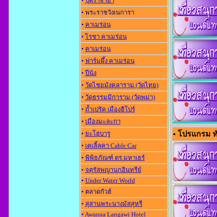
•
ปุตราจาย่า
• พระราชวังเนการา
•
คาเมร่อน
•
ไรชา คาเมร่อน
•
คาเมร่อน
•
ฟาร์มผึ้ง คาเมร่อน
•
ปีนัง
•
วัดไชยมังคลาราม (วัดไทย)
•
วัดธรรมมิการาม (วัดพม่า)
•
ถ้ำเปรัค เมืองฮิโปร์
•
เมืองมะละกา
•
ยะโฮบารู
• โปรแกรม ทัวร
•
เคเลิ้ลคา Cable Car
•
พิพิธภัณฑ์ ดร.มหาเธร์
•
จตุรัสพญานกอินทรีย์
•
Under Water World
• ตลาดกัวฮ์
•
สุสานพระนางมัสสุหรี
•
Awanna Langawi Hotel