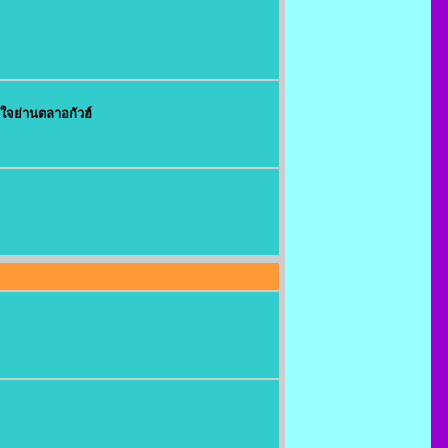
จุใจย่านตลาอกัวฮ์