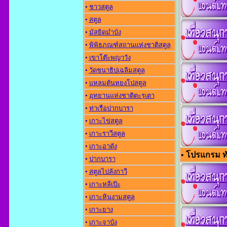
•
ชาวสตูล
•
สตูล
•
มัสยิดมำบัง
•
พิพิธภณฑ์สถานแห่งชาติสตูล
•
เขาโต๊ะพญาวัง
•
วัดชนาธิปเฉลิมสตูล
•
แหลมตันหยงโปสตูล
•
อุทยานแห่งชาติตะรุเตา
•
ท่าเรือปากบารา
•
เกาะไข่สตูล
•
เกาะราวีสตูล
•
เกาะอาดัง
• โปรแกรม ทัว
•
ปากบารา
•
สตูลไปลังกาวี
•
เกาะหลีเป๊ะ
•
เกาะหินงามสตูล
•
เกาะยาง
•
เกาะจาบัง