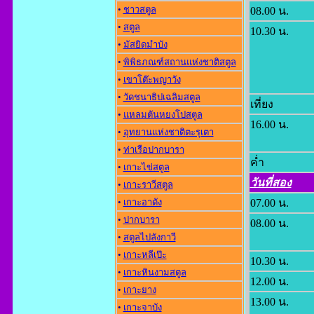
•
ชาวสตูล
08.00 น.
•
สตูล
10.30 น.
•
มัสยิดมำบัง
•
พิพิธภณฑ์สถานแห่งชาติสตูล
•
เขาโต๊ะพญาวัง
•
วัดชนาธิปเฉลิมสตูล
เที่ยง
•
แหลมตันหยงโปสตูล
16.00 น.
•
อุทยานแห่งชาติตะรุเตา
•
ท่าเรือปากบารา
ค่ำ
•
เกาะไข่สตูล
วันที่สอง
•
เกาะราวีสตูล
•
เกาะอาดัง
07.00 น.
•
ปากบารา
08.00 น.
•
สตูลไปลังกาวี
•
เกาะหลีเป๊ะ
10.30 น.
•
เกาะหินงามสตูล
12.00 น.
•
เกาะยาง
13.00 น.
•
เกาะจาบัง