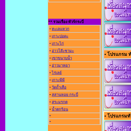
** รวมเรื่อง ทัวร์กระบี่
•
ทะเลแหวก
•
เกาะปอดะ
•
เกาะไก่
•
อ่าวโล๊ะซามะ
• โปรแกรม ทัวร
•
เขาขนาบน้ำ
•
อ่าวมาหยา
•
ไร่เลย์
•
เกาะพีพี
•
วัดถ้ำเสือ
•
สุสานหอย กระบี่
•
สระมรกต
•
น้ำตกร้อน
•
• โปรแกรมทัว
•