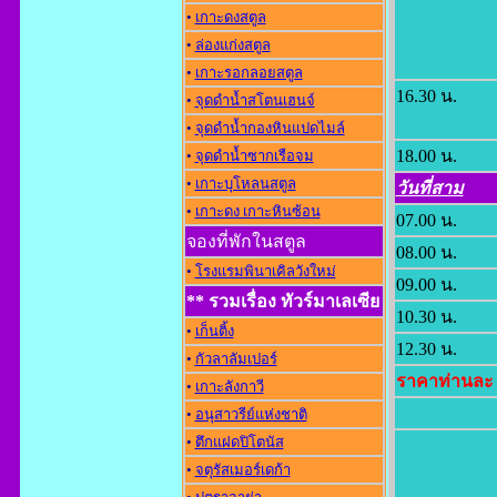
•
เกาะดงสตูล
•
ล่องแก่งสตูล
•
เกาะรอกลอยสตูล
16.30 น.
•
จุดดำน้ำสโตนเฮนจ์
•
จุดดำน้ำกองหินแปดไมล์
18.00 น.
•
จุดดำน้ำซากเรือจม
•
เกาะบุโหลนสตูล
วันที่สาม
•
เกาะดง เกาะหินซ้อน
07.00 น.
จองที่พักในสตูล
08.00 น.
•
โรงแรมพินาเคิลวังใหม่
09.00 น.
** รวมเรื่อง ทัวร์มาเลเซีย
10.30 น.
•
เก็นติ้ง
12.30 น.
•
กัวลาลัมเปอร์
ราคาท่านละ
•
เกาะลังกาวี
•
อนุสาวรีย์แห่งชาต
•
ตึกแฝดปิโตนัส
•
จตุรัสเมอร์เดก้า