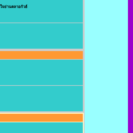
จุใจย่านตลาอกัวฮ์