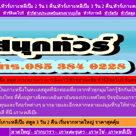
,ทัวร์เกาะหลีเป๊ะ 2 วัน 1 คืน,ทัวร์เกาะหลีเป๊ะ 3 วัน 2 คืน,ทัวร์เกาะต
l
ทัวร์สิงคโปร์
l
ทัวร์ต่างประเทศบินตรงจากภูเก็ต
l
ทัวร์เกาหลี
l
ทัวร์ตรัง
l
ทัวร์สตูล
เป๊ะ สตูล เกาะตะรุเตา เกาะลังกาวี ทัวร์มาเลเซีย ทัวร์สิงคโปร์ กับคน
ป็นเกาะหนึ่งในทะเลสตูลที่นักท่องเที่ยวจากทั่วทุกมุมโลกรู้จักกันเ
ืองไทย ที่ตั้งอยู่ทางฝั่งทะเลอันดามันของประเทศไทย ปัจจุบันนอกจาก
ายทุนและรีสอร์ทต่างๆ มากมายและอีกหลากหลายแง่มุมที่รอให้ท่าน
 ที่นี่
เกาะหลีเป๊ะ
กาะหลีเป๊ะ สตูล 3 วัน 2 คืน เริ่มจากหาดใหญ่ ราคาสุดคุ้ม
หาดใหญ่ - ปากบารา – เกาะตะรุเตา - เกาะไข่ - เกาะหลีเป๊ะ