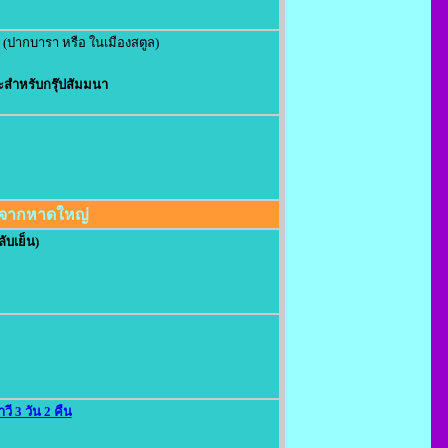
(ปากบารา หรือ ในเมืองสตูล)
สำหรับกรุ๊ปสัมมนา
่มจากหาดใหญ่
ับเย็น)
วี 3 วัน 2 คืน