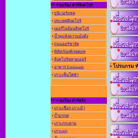
** รวมเรื่อง ทัวร์สิงคโปร์
•
ยูนิเวอร์แซล
•
ประเทศสิงคโปร์
•
เมอร์ไลอ้อนสิงคโปร์
•
น้ำพุแห้งความมั่งคั่ง
•
ถนนออร์ชาร์ต
•
พิพิธภัณฑ์เรดดอท
•
สิงคโปร์ฟลายเออร์
• โปรแกรม ทัว
•
อาคาร Esplanade
•
เกาะเซ็นโตซ่า
** รวมเรื่อง ทัวร์ตรัง
•
เกาะเชือก เกาะม้า
•
ถ้ำมรกต
•
เกาะกระดาน
•
เกาะมุก