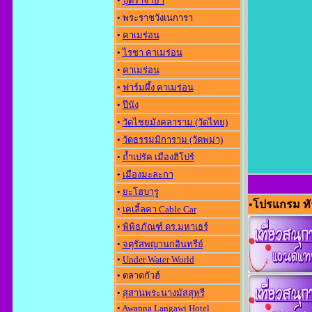
•
ปุตราจาย่า
• พระราชวังเนการา
•
คาเมร่อน
•
ไรชา คาเมร่อน
•
คาเมร่อน
•
ฟาร์มผึ้ง คาเมร่อน
•
ปีนัง
•
วัดไชยมังคลาราม (วัดไทย)
•
วัดธรรมมิการาม (วัดพม่า)
•
ถ้ำเปรัค เมืองฮิโปร์
•
เมืองมะละกา
•
ยะโฮบารู
•
โปรแกรม ทัว
•
เคเลิ้ลคา Cable Car
•
พิพิธภัณฑ์ ดร.มหาเธร์
•
จตุรัสพญานกอินทรีย์
•
Under Water World
• ตลาดกัวฮ์
•
สุสานพระนางมัสสุหรี
•
Awanna Langawi Hotel