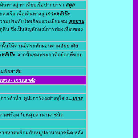
ินทางสู่ ท่าเทียบเรือปากบารา
สตูล
งเรือ เพื่อเดินทางสู่
เกาะหลีเป๊ะ
วามประทับใจพร้อมแวะเยี่ยมชม
อุทยาน
ูหิน ซึ่งเป็นสัญลักษณ์การท่องเที่ยวของ
กนั้นให้ท่านอิสระพักผ่อนตามอัธยาศัย
หลีเป๊ะ
จากนั้นชมพระอาทิตย์ตกที่ขอบ
ามอัธยาศัย
ะยาง - เกาะอาดัง
ารดำน้ำ ดูปะการัง อย่างจุใจ ณ..
เกาะ
าดพร้อมกับหมู่ปลานานาชนิด
ชายหาดพร้อมกับหมู่ปลานานาชนิด หลัง