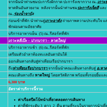
จากนั้นนำท่านชมปะการังผักกาด ปะการังเขากวาง ณ..
เกาะ
หาดหินอันสวยงาม หลังจากนั้นนำท่านชม
ปะการังเจ็ดสี
และธ
ณ..
ร่องน้ำจาบั
ง
ก่อนเข้าที่พัก นำท่านสู่
เกาะอาดัง
ถ่ายภาพความประทับใจ และเด
พักผ่อนตามอัธยาศัย
บริการอาหารเย็น (5) ณ..รีสอร์ทที่พัก
เกาะหลีเป๊ะ – ปากบารา – หาดใหญ่
บริการอาหารเช้า (6) ณ..รีสอร์ทที่พัก
เตรียมตัวอำลาท้องทะเลอันดามันใต้
ออกเดินทางกลับสู่ท่าเทียบเรือปากบารา
ถึง
ท่าเทียบเรือปากบารา
จากนั้นนำคณะเดินทางกลับสู่
อ
.หาด
คณะเดินทางถึง
หาดใหญ่
โดยสวัสดิภาพ พร้อมทั้งรอยยิ้มแ
6,300 บาท
อัตราค่าบริการนี้รวม
ค่าเรือสปีดโบ้ทนำเที่ยวตลอดการเดินทาง
ค่าที่พักระดับ 3 ดาว 2 คืน ตามที่ระบุในรายการนำเที