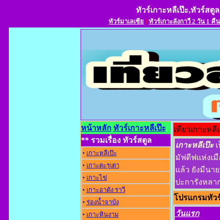
ทัวร์เกาะหลีเป๊ะ,ทัวร์สตูล
ทัวร์มาเลเซีย
l
ทัวร์เกาะลังกาวี 2 วัน 1 คืน
หน้าหลัก
ทัวร์เกาะหลีเป๊ะ
เที่ยวเกาะหลี
** รวมเรื่อง ทัวร์สตูล
เกาะหลีเป๊ะ
เ
•
เกาะหลีเป๊ะ
มัฟดีฟแห่งเม
•
เกาะตะรุเตา
แล้ว ยังมีน
•
เกาะไข่
ปะการังหลากสี
•
เกาะอาดัง ราว
โปรแกรมทัวร์เ
•
ร่องน้ำจาบัง
วันแรก
•
เกาะหินงาม