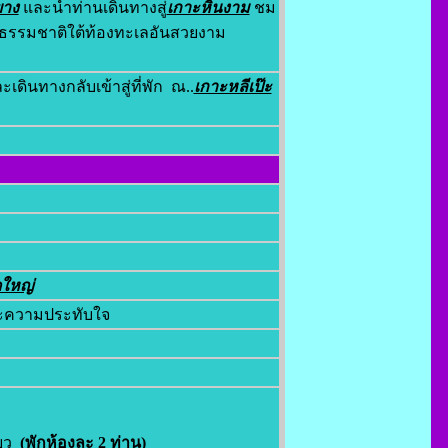
ยาง
และนำท่านเดินทางสู่
เกาะหินงาม
ชม
รรมชาติใต้ท้องทะเลอันสวยงาม
ินทางกลับเข้าสู่ที่พัก ณ..
เกาะหลีเป๊ะ
ใหญ่
ละความประทับใจ
่ยว
(พักห้องละ 2 ท่าน)