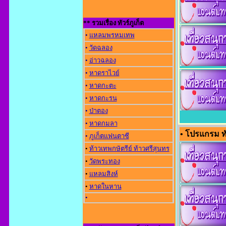
** รวมเรื่อง ทัวร์ภูเก็ต
•
แหลมพรหมเทพ
•
วัดฉลอง
•
อ่าวฉลอง
•
หาดราไวย์
•
หาดกะตะ
•
หาดกะรน
•
ป่าตอง
•
หาดกมลา
• โปรแกรม ทั
•
ภูเก็ตแฟนตาซี
•
ท้าวเทพกษัตรีย์ ท้าวศรีสุนทร
•
วัดพระทอง
•
แหลมสิงห์
•
หาดในหาน
•