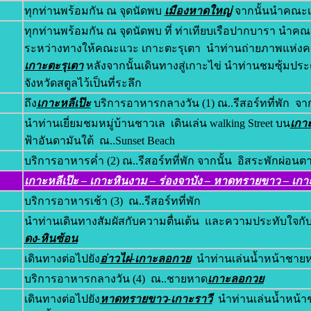
ทุกท่านพร้อมกัน ณ จุดนัดพบ
เมืองหาดใหญ่
จากนั้นนำคณะเด
ทุกท่านพร้อมกัน ณ จุดนัดพบ ที่ ท่าเทียบเรือปากบารา นำคณะล
ระหว่างทางให้คณะแวะ เกาะตะรุเตา นำท่านถ่ายภาพแห่งค
เกาะตะรุเตา
หลังจากนั้นเดินทางสู่เกาะไข่ นำท่านชมซุ้มประต
จังหวัดสตูลไว้เป็นที่ระลึก
ถึง
เกาะหลีเป๊ะ
บริการอาหารกลางวัน (1) ณ..รีสอร์ทที่พัก จา
นำท่านเยี่ยมชมหมู่บ้านชาวเล เดินเล่น walking Street บน
เกาะ
ฟ้าอันดามันใต้ ณ..Sunset Beach
บริการอาหารค่ำ (2) ณ..รีสอร์ทที่พัก จากนั้น อิสระพักผ่อนต
เกาะหลีเป๊ะ – เกาะหินงาม – ร่องจาบัง – หาดทรายขาว – เกา
บริการอาหารเช้า (3) ณ..รีสอร์ทที่พัก
นำท่านเดินทางสัมผัสกับความตื่นเต้น และความประทับใจกับก
ดง-หินซ้อน
เดินทางต่อไปยัง
อ่าวไผ่-เกาะลอกวย
นำท่านเล่นน้ำหน้าชายห
บริการอาหารกลางวัน (4) ณ..ชายหาด
เกาะลอกวย
เดินทางต่อไปยัง
หาดทรายขาว
-เกาะราวี
นำท่านเล่นน้ำหน้า