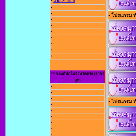
•
ถ้ำเลเขากอบ
•
•
• โปรแกรม ทัว
•
•
•
•
•
•
•
** จองที่พักในจังหวัดตรัง (ราคา
ถูก)
•
•
•
• โปรแกรม ทั
•
•
•
•
•
•